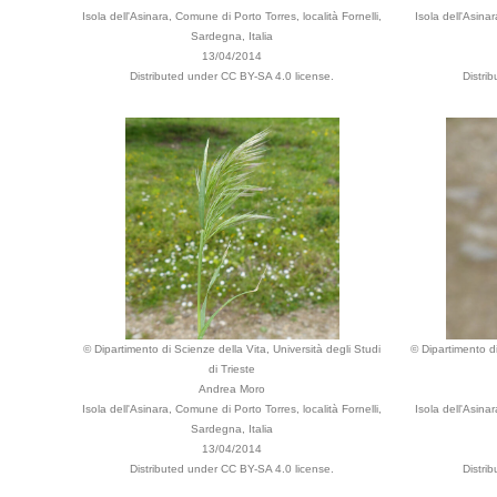
Isola dell'Asinara, Comune di Porto Torres, località Fornelli,
Isola dell'Asina
Sardegna, Italia
13/04/2014
Distributed under CC BY-SA 4.0 license.
Distri
© Dipartimento di Scienze della Vita, Università degli Studi
© Dipartimento di
di Trieste
Andrea Moro
Isola dell'Asinara, Comune di Porto Torres, località Fornelli,
Isola dell'Asina
Sardegna, Italia
13/04/2014
Distributed under CC BY-SA 4.0 license.
Distri