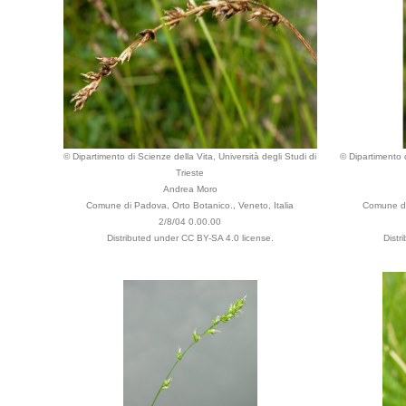
© Dipartimento di Scienze della Vita, Università degli Studi di
© Dipartimento d
Trieste
Andrea Moro
Comune di Padova, Orto Botanico., Veneto, Italia
Comune di
2/8/04 0.00.00
Distributed under CC BY-SA 4.0 license.
Distr