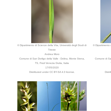
© Dipartimento di Scienze della Vita, Università degli Studi di
© Dipartimento d
Trieste
Andrea Moro
Comune di San Dorligo della Valle - Dolina, Monte Stena,
Comune di San
TS, Friuli Venezia Giulia, Italia
17/05/2020
Distributed under CC BY-SA 4.0 license.
Distr