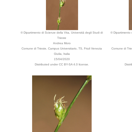
© Dipartimento di Scienze della Vita, Università degli Studi di
© Dipartimento d
Trieste
Andrea Moro
Comune di Trieste, Campus Universitario, TS, Friuli Venezia
Comune di Tries
Giulia, Italia
15/04/2020
Distributed under CC BY-SA 4.0 license.
Distr