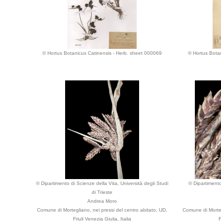
© Hortus Botanicus Catinensis - Herb. sheet 000069
© Hortus Bota
© Dipartimento di Scienze della Vita, Università degli Studi
© Dipartimento
di Trieste
Andrea Moro
Comune di Mortegliano, nei pressi del centro abitato, UD,
Comune di Morteg
Friuli Venezia Giulia, Italia
F