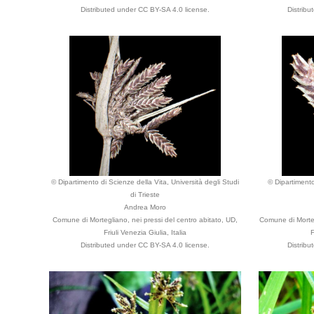
Distributed under CC BY-SA 4.0 license.
Distrib
© Dipartimento di Scienze della Vita, Università degli Studi
© Dipartimento
di Trieste
Andrea Moro
Comune di Mortegliano, nei pressi del centro abitato, UD,
Comune di Morteg
Friuli Venezia Giulia, Italia
F
Distributed under CC BY-SA 4.0 license.
Distrib