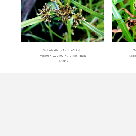
Michele Aleo - CC BY-SA 4.0
Mi
Misilmeri, 129 m, PA, Sicilia, Italia
Misil
01/2019