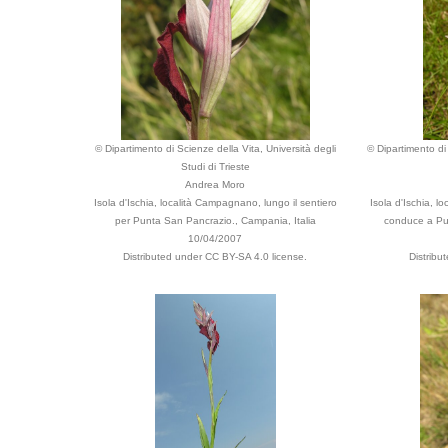
© Dipartimento di Scienze della Vita, Università degli
© Dipartimento di 
Studi di Trieste
Andrea Moro
Isola d'Ischia, località Campagnano, lungo il sentiero
Isola d'Ischia, l
per Punta San Pancrazio., Campania, Italia
conduce a Pun
10/04/2007
Distributed under CC BY-SA 4.0 license.
Distribu