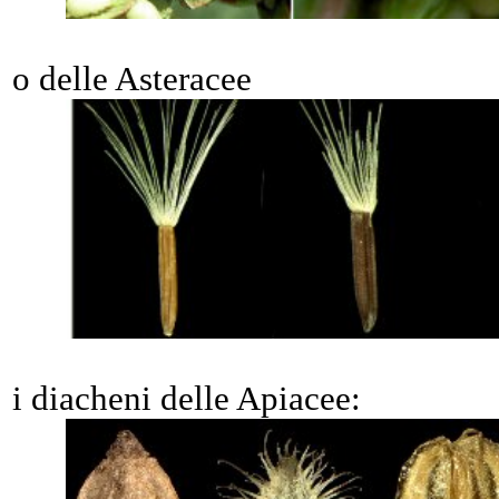
o delle Asteracee
i diacheni delle Apiacee: