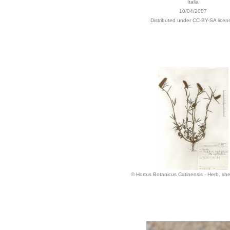
Italia
10/04/2007
Distributed under CC-BY-SA licen
© Hortus Botanicus Catinensis - Herb. s