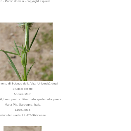
6 - Public domain - copyright expired
mento di Scienze della Vita, Università degli
Studi di Trieste
Andrea Moro
ghero, prato coltivato alle spalle della pineta
Maria Pia, Sardegna, Italia
14/04/2014
istributed under CC-BY-SA license.