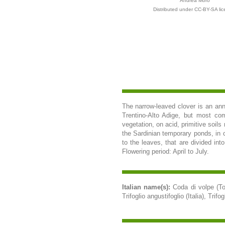
Andrea Moro
Distributed under CC-BY-SA lic
The narrow-leaved clover is an annu
Trentino-Alto Adige, but most com
vegetation, on acid, primitive soils
the Sardinian temporary ponds, in co
to the leaves, that are divided int
Flowering period: April to July.
Italian name(s):
Coda di volpe (To
Trifoglio angustifoglio (Italia), Trif