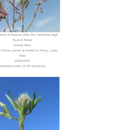
mento di Scienze della Vita, Università degli
Studi di Trieste
Andrea Moro
Ponza, presso la località Le Forna., Lazio,
Italia
10/04/2007
istributed under CC-BY-SA license.