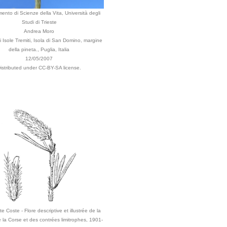
mento di Scienze della Vita, Università degli
Studi di Trieste
Andrea Moro
Isole Tremiti, Isola di San Domino, margine
della pineta., Puglia, Italia
12/05/2007
istributed under CC-BY-SA license.
e Coste - Flore descriptive et illustrée de la
 la Corse et des contrées limitrophes, 1901-