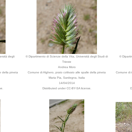
rsità degli
© Dipartimento di Scienze della Vita, Università degli Studi di
© Diparti
Trieste
Andrea Moro
e della pineta
Comune di Alghero, prato coltivato alle spalle della pineta
Comune di Al
Maria Pia, Sardegna, Italia
14/04/2014
se.
Distributed under CC-BY-SA license.
D