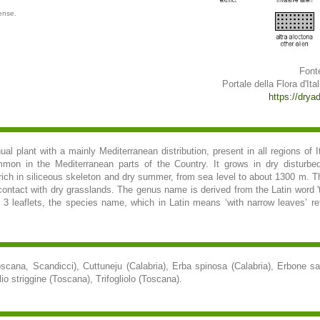
ense.
Font
Portale della Flora d'Ital
https://dryade
al plant with a mainly Mediterranean distribution, present in all regions of I
mon in the Mediterranean parts of the Country. It grows in dry disturbed
 rich in siliceous skeleton and dry summer, from sea level to about 1300 m. Th
ntact with dry grasslands. The genus name is derived from the Latin word 'tri' 
o 3 leaflets, the species name, which in Latin means ‘with narrow leaves’ re
scana, Scandicci), Cuttuneju (Calabria), Erba spinosa (Calabria), Erbone sa
oglio striggine (Toscana), Trifogliolo (Toscana).