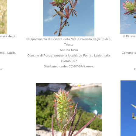
rsità degli
© Diparti
© Dipartimento di Scienze della Vita, Università degli Studi di
Trieste
Andrea Moro
rna., Lazio,
Comune di 
Comune di Ponza, presso la località Le Forna., Lazio, Italia
10/04/2007
Distributed under CC-BY-SA license.
se.
D