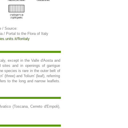
e / Source:
ia / Portal to the Flora of Italy
s.units.it/floritaly
taly, except in the Valle d'Aosta and
 sites and in openings of garrigue
e species is rare in the outer belt of
(three) and 'folium' (leaf), referring
fers to the long and narrow leaflets.
lvatico (Toscana, Cerreto d'Empoli),