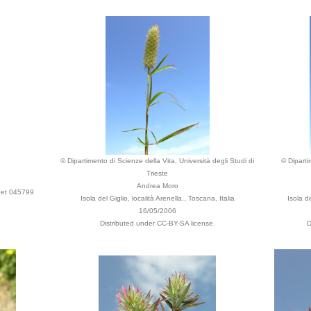
© Dipartimento di Scienze della Vita, Università degli Studi di
© Diparti
Trieste
Andrea Moro
heet 045799
Isola del Giglio, località Arenella., Toscana, Italia
Isola de
16/05/2006
Distributed under CC-BY-SA license.
D