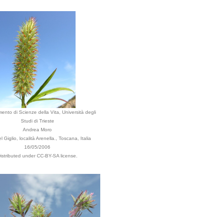
mento di Scienze della Vita, Università degli
Studi di Trieste
Andrea Moro
l Giglio, località Arenella., Toscana, Italia
16/05/2006
istributed under CC-BY-SA license.