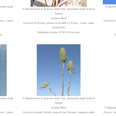
rsità degli
© Diparti
© Dipartimento di Scienze della Vita, Università degli Studi di
Trieste
Andrea Moro
rna., Lazio,
Comune di 
Comune di Ponza, presso la località Le Forna., Lazio, Italia
10/04/2007
Distributed under CC-BY-SA license.
se.
D
rsità degli
© Dipartimento di Scienze della Vita, Università degli Studi di
Trieste
Andrea Moro
© Hippolyt
rna., Lazio,
Comune di Isole Tremiti, Isola di San Domino, margine della
France, de