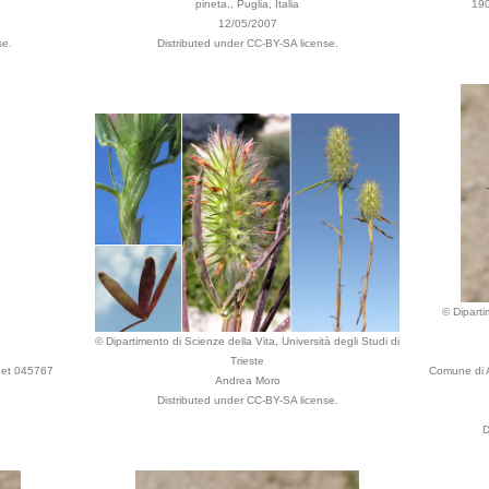
pineta., Puglia, Italia
190
12/05/2007
se.
Distributed under CC-BY-SA license.
© Diparti
© Dipartimento di Scienze della Vita, Università degli Studi di
Trieste
heet 045767
Comune di Al
Andrea Moro
Distributed under CC-BY-SA license.
D