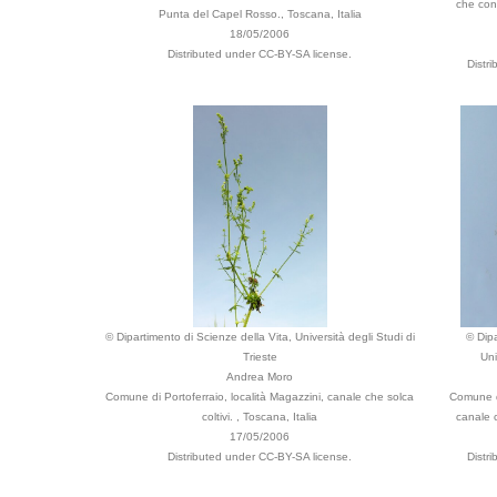
che con
Punta del Capel Rosso., Toscana, Italia
18/05/2006
Distributed under CC-BY-SA license.
Distr
© Dipartimento di Scienze della Vita, Università degli Studi di
© Dipa
Trieste
Uni
Andrea Moro
Comune di Portoferraio, località Magazzini, canale che solca
Comune di
coltivi. , Toscana, Italia
canale c
17/05/2006
Distributed under CC-BY-SA license.
Distr