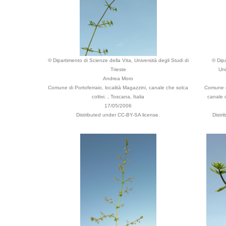
© Dipartimento di Scienze della Vita, Università degli Studi di
© Dipa
Trieste
Uni
Andrea Moro
Comune di Portoferraio, località Magazzini, canale che solca
Comune di
coltivi. , Toscana, Italia
canale c
17/05/2006
Distributed under CC-BY-SA license.
Distr