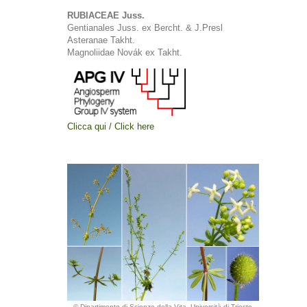
RUBIACEAE Juss.
Gentianales Juss. ex Bercht. & J.Presl
Asteranae Takht.
Magnoliidae Novák ex Takht.
Clicca qui / Click here
© Dipartimento di Scienze della Vita, Università di Trieste