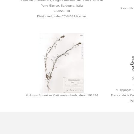
Comune di Villasimius, lungo il sentiero che porta a Torre di
Porto Giunco, Sardegna, Italia
Parco Nazi
28/05/2018
Distributed under CC-BY-SA license.
© Hippolyte C
© Hortus Botanicus Catinensis - Herb. sheet 101874
France, de la Co
- Pu