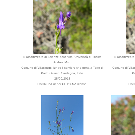
© Dipartimento di Scienze della Vita, Università di Trieste
© Dipartimento 
Andrea Moro
Comune di Villasimius, lungo il sentiero che porta a Torre di
Comune di Villas
Porto Giunco, Sardegna, Italia
Po
28/05/2018
Distributed under CC-BY-SA license.
Dist