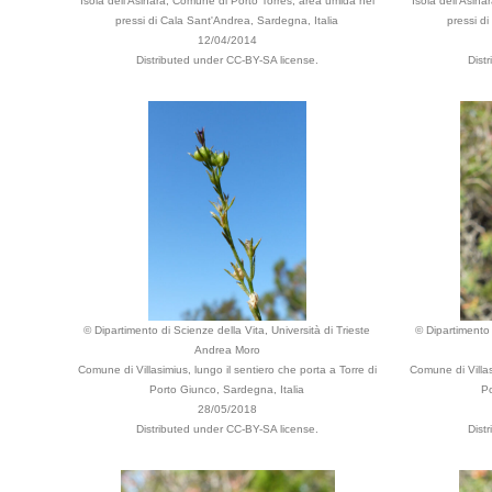
Isola dell'Asinara, Comune di Porto Torres, area umida nei
Isola dell'Asin
pressi di Cala Sant'Andrea, Sardegna, Italia
pressi d
12/04/2014
Distributed under CC-BY-SA license.
Dist
© Dipartimento di Scienze della Vita, Università di Trieste
© Dipartimento 
Andrea Moro
Comune di Villasimius, lungo il sentiero che porta a Torre di
Comune di Villas
Porto Giunco, Sardegna, Italia
Po
28/05/2018
Distributed under CC-BY-SA license.
Dist