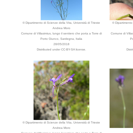
© Dipartimento di Scienze della Vita, Università di Trieste
© Dipartimento 
Andrea Moro
Comune di Villasimius, lungo il sentiero che porta a Torre di
Comune di Villas
Porto Giunco, Sardegna, Italia
Po
28/05/2018
Distributed under CC-BY-SA license.
Dist
© Dipartimento di Scienze della Vita, Università di Trieste
Andrea Moro