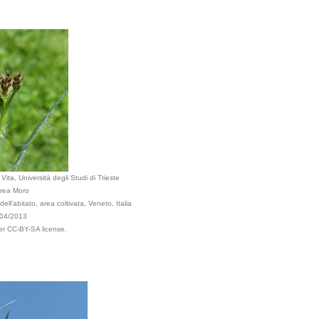
ita, Università degli Studi di Trieste
rea Moro
ell'abitato, area coltivata, Veneto, Italia
/04/2013
er CC-BY-SA license.