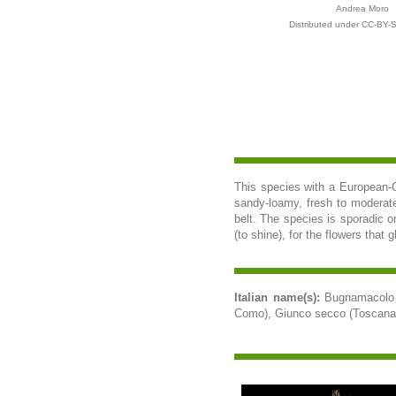
Andrea Moro
Distributed under CC-BY-S
This species with a European-Ca
sandy-loamy, fresh to moderate
belt. The species is sporadic o
(to shine), for the flowers that
Italian name(s):
Bugnamacolo (
Como), Giunco secco (Toscana, 