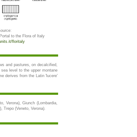
Source:
 Portal to the Flora of Italy
its.it/floritaly
ows and pastures, on decalcified,
m sea level to the upper montane
 derives from the Latin 'lucere'
to, Verona), Giunch (Lombardia,
), Trepo (Veneto, Verona).