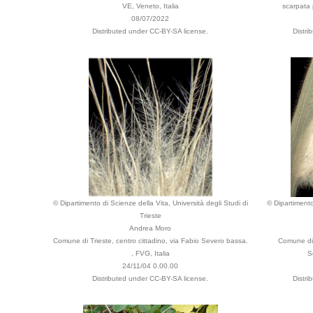
VE, Veneto, Italia
scarpata p
08/07/2022
Distributed under CC-BY-SA license.
Distri
© Dipartimento di Scienze della Vita, Università degli Studi di
© Dipartimento
Trieste
Andrea Moro
Comune di Trieste, centro cittadino, via Fabio Severo bassa.
Comune di T
, FVG, Italia
S
24/11/04 0.00.00
Distributed under CC-BY-SA license.
Distri