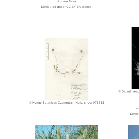
Andrea Moro
Distributed under CC-BY-SA license.
© Dipartimento
© Hortus Botanicus Catinensis - Herb. sheet 073782
Ter
Distri