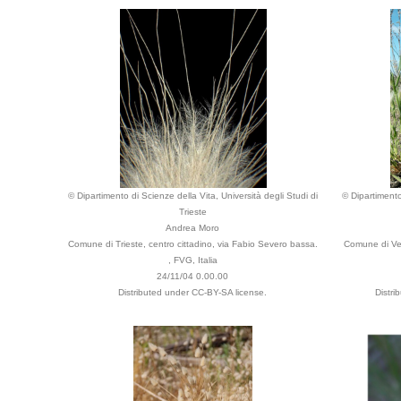
© Dipartimento di Scienze della Vita, Università degli Studi di
© Dipartimento
Trieste
Andrea Moro
Comune di Trieste, centro cittadino, via Fabio Severo bassa.
Comune di Ven
, FVG, Italia
24/11/04 0.00.00
Distributed under CC-BY-SA license.
Distri