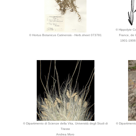
© Hippolyte Cos
© Hortus Botanicus Catinensis - Herb.sheet 073781
France, de l
1901-1906 
© Dipartimento di Scienze della Vita, Università degli Studi di
© Dipartimento
Trieste
Andrea Moro