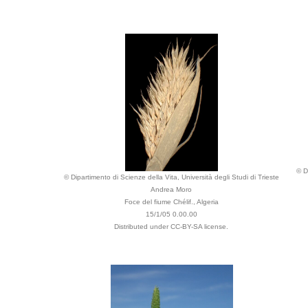
© D
© Dipartimento di Scienze della Vita, Università degli Studi di Trieste
Andrea Moro
Foce del fiume Chélif., Algeria
15/1/05 0.00.00
Distributed under CC-BY-SA license.