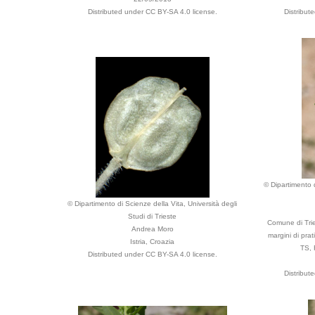
Distributed under CC BY-SA 4.0 license.
Distribut
© Dipartimento d
© Dipartimento di Scienze della Vita, Università degli
Studi di Trieste
Comune di Trie
Andrea Moro
margini di prat
Istria, Croazia
TS, 
Distributed under CC BY-SA 4.0 license.
Distribut