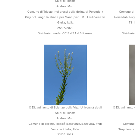
Studi di Trieste
Andrea Moro
Comune di Trieste, nei pressi della dolina di Percedol /
Comune di T
Prčji dol, lungo la strada per Monrupino, TS, Friuli Venezia
Percedol / Prčj
Giulia, Italia
TS, 
25/06/2023
Distributed under CC BY-SA 4.0 license.
Distribut
© Dipartimento di Scienze della Vita, Università degli
© Dipartimento d
Studi di Trieste
Andrea Moro
Comune di Trieste, località Basovizza/Bazovica, Friuli
Comune d
Venezia Giulia, Italia
'Napoleonica
22/05/2013