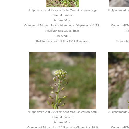
© Dipartimento di Scienze della Vita, Università degli
© Dipartimento d
Studi di Trieste
Andrea Moro
Comune di Trieste, Strada Vicentina o 'Napoleonica', TS,
Comune di Tri
Friuli Venezia Giulia, Italia
Fr
01/05/2020
Distributed under CC BY-SA 4.0 license.
Distribut
© Dipartimento di Scienze della Vita, Università degli
© Dipartimento d
Studi di Trieste
Andrea Moro
Comune di Trieste, località Basovizza/Bazovica, Friuli
Comune di Tri