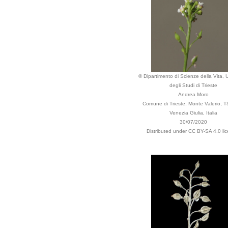
© Dipartimento di Scienze della Vita, U
degli Studi di Trieste
Andrea Moro
Comune di Trieste, Monte Valerio, TS,
Venezia Giulia, Italia
30/07/2020
Distributed under CC BY-SA 4.0 lic