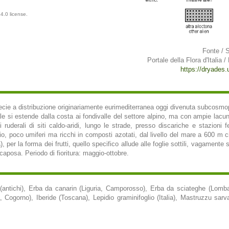
4.0 license.
Fonte / 
Portale della Flora d'Italia /
https://dryades.un
pecie a distribuzione originariamente eurimediterranea oggi divenuta subcosmopo
nale si estende dalla costa ai fondivalle del settore alpino, ma con ampie lacu
uderali di siti caldo-aridi, lungo le strade, presso discariche e stazioni fe
cio, poco umiferi ma ricchi in composti azotati, dal livello del mare a 600 m 
, per la forma dei frutti, quello specifico allude alle foglie sottili, vagamente
caposa. Periodo di fioritura: maggio-ottobre.
antichi), Erba da canarin (Liguria, Camporosso), Erba da sciateghe (Lombar
a, Cogorno), Iberide (Toscana), Lepidio graminifoglio (Italia), Mastruzzu sarva