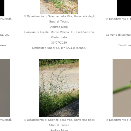
© Dipartimento di Scienze della Vita, Università degli
niversità
© Dipartimento di S
Studi di Trieste
Andrea Moro
Comune di Trieste, Monte Valerio, TS, Friuli Venezia
ada, GO,
Comune di Monfalco
Giulia, Italia
30/07/2020
ense.
Distribut
Distributed under CC BY-SA 4.0 license.
niversità
© Dipartimento di Scienze della Vita, Università degli
© Dipartimento di S
Studi di Trieste
Andrea Moro