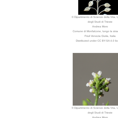
© Dipartimento di Scienze della Vita, U
degli Studi di Trieste
Andrea Moro
Comune di Monfalcone, lungo la str
Friuli Venezia Giulia, Italia
Distributed under CC BY-SA 4.0 lic
© Dipartimento di Scienze della Vita, U
degli Studi di Trieste
Andrea Moro