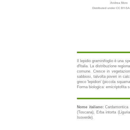
Andrea Moro
Distributed under CC BY-SA 
Il lepidio graminifoglio è una s
d'Italia. La distribuzione regio
comune. Cresce in vegetazioni r
sabbiosi, talvolta poveri in cal
greco 'lepidion' (piccola squama)
Forma biologica: emicriptofita s
Nome italiano:
Cardamontica (
(Toscana), Erba intorta (Liguri
Isoverde).