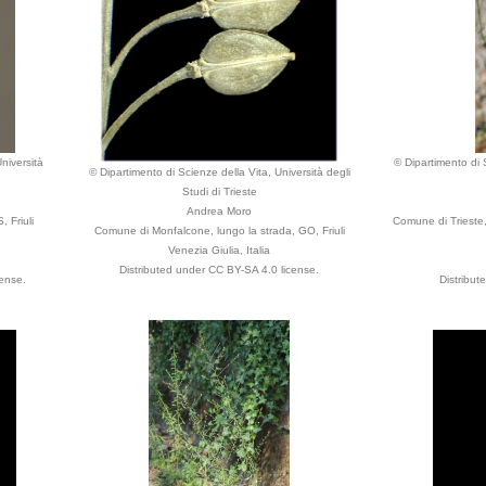
niversità
© Dipartimento di S
© Dipartimento di Scienze della Vita, Università degli
Studi di Trieste
Andrea Moro
 Friuli
Comune di Trieste, 
Comune di Monfalcone, lungo la strada, GO, Friuli
Venezia Giulia, Italia
Distributed under CC BY-SA 4.0 license.
ense.
Distribut