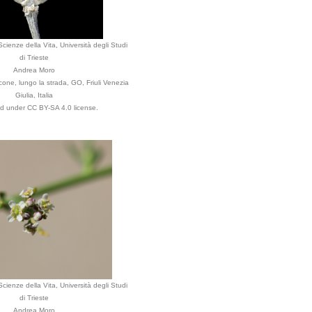
cienze della Vita, Università degli Studi
di Trieste
Andrea Moro
ne, lungo la strada, GO, Friuli Venezia
Giulia, Italia
ed under CC BY-SA 4.0 license.
cienze della Vita, Università degli Studi
di Trieste
Andrea Moro