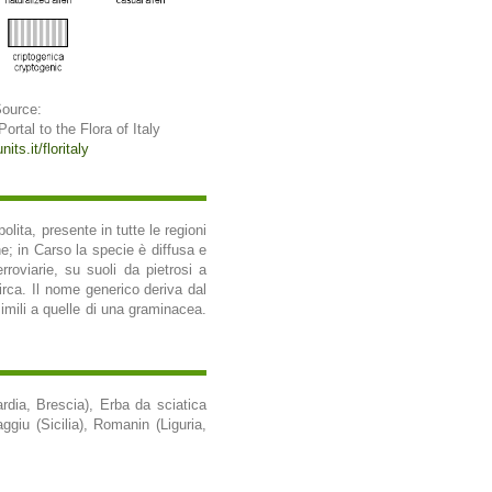
Source:
 Portal to the Flora of Italy
its.it/floritaly
lita, presente in tutte le regioni
ne; in Carso la specie è diffusa e
rroviarie, su suoli da pietrosi a
circa. Il nome generico deriva dal
 simili a quelle di una graminacea.
dia, Brescia), Erba da sciatica
ggiu (Sicilia), Romanin (Liguria,