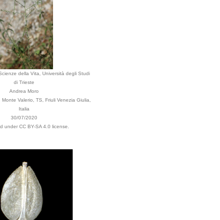
cienze della Vita, Università degli Studi
di Trieste
Andrea Moro
Monte Valerio, TS, Friuli Venezia Giulia,
Italia
30/07/2020
ed under CC BY-SA 4.0 license.