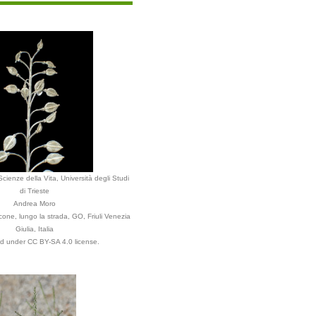
cienze della Vita, Università degli Studi
di Trieste
Andrea Moro
ne, lungo la strada, GO, Friuli Venezia
Giulia, Italia
ed under CC BY-SA 4.0 license.