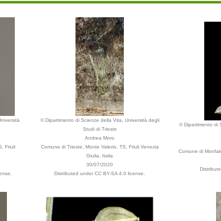
niversità
© Dipartimento di Scienze della Vita, Università degli
© Dipartimento di S
Studi di Trieste
Andrea Moro
 Friuli
Comune di Trieste, Monte Valerio, TS, Friuli Venezia
Comune di Monfalco
Giulia, Italia
30/07/2020
Distribut
ense.
Distributed under CC BY-SA 4.0 license.