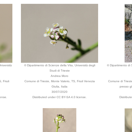
niversità
© Dipartimento di Scienze della Vita, Università degli
© Dipartimento di S
Studi di Trieste
Andrea Moro
 Friuli
Comune di Trieste, Monte Valerio, TS, Friuli Venezia
Comune di Trieste
Giulia, Italia
presso gli
30/07/2020
ense.
Distributed under CC BY-SA 4.0 license.
Distribut