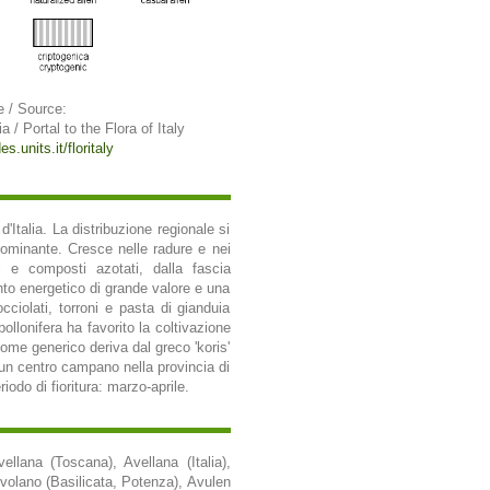
e / Source:
ia / Portal to the Flora of Italy
s.units.it/floritaly
Italia. La distribuzione regionale si
 dominante. Cresce nelle radure e nei
si e composti azotati, dalla fascia
nto energetico di grande valore e una
occiolati, torroni e pasta di gianduia
ollonifera ha favorito la coltivazione
nome generico deriva dal greco 'koris'
, un centro campano nella provincia di
odo di fioritura: marzo-aprile.
llana (Toscana), Avellana (Italia),
Avolano (Basilicata, Potenza), Avulen