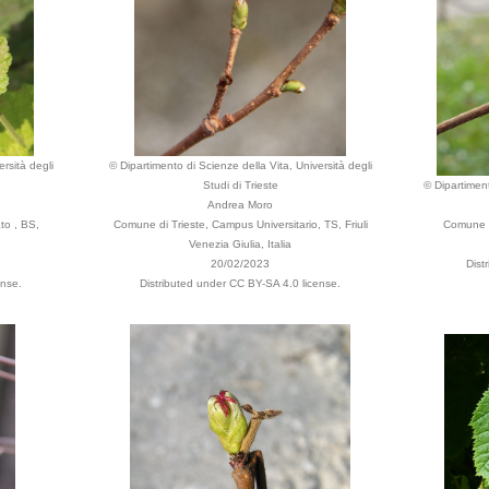
rsità degli
© Dipartimento di Scienze della Vita, Università degli
Studi di Trieste
© Dipartiment
Andrea Moro
to , BS,
Comune di Trieste, Campus Universitario, TS, Friuli
Comune d
Venezia Giulia, Italia
20/02/2023
Dist
ense.
Distributed under CC BY-SA 4.0 license.