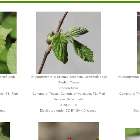
rsità degli
© Dipartimento di Scienze della Vita, Università degli
© Dipartimento 
Studi di Trieste
Andrea Moro
o, TS, Friuli
Comune di Trieste, Campus Universitario, TS, Friuli
Comune di Trie
Venezia Giulia, Italia
31/03/2020
ense.
Distributed under CC BY-SA 4.0 license.
Dist