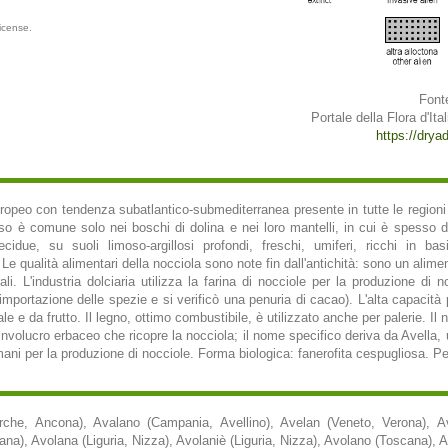
icense.
Font
Portale della Flora d'Ital
https://dryade
ropeo con tendenza subatlantico-submediterranea presente in tutte le regioni d'
Carso è comune solo nei boschi di dolina e nei loro mantelli, in cui è spesso
ecidue, su suoli limoso-argillosi profondi, freschi, umiferi, ricchi in ba
e qualità alimentari della nocciola sono note fin dall'antichità: sono un alime
i. L'industria dolciaria utilizza la farina di nocciole per la produzione di n
portazione delle spezie e si verificò una penuria di cacao). L'alta capacità p
 e da frutto. Il legno, ottimo combustibile, è utilizzato anche per palerie. Il 
ll'involucro erbaceo che ricopre la nocciola; il nome specifico deriva da Avella
ani per la produzione di nocciole. Forma biologica: fanerofita cespugliosa. Peri
rche, Ancona), Avalano (Campania, Avellino), Avelan (Veneto, Verona), Ave
na), Avolana (Liguria, Nizza), Avolaniè (Liguria, Nizza), Avolano (Toscana), 