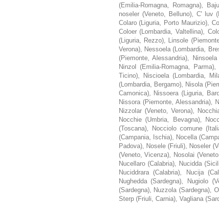
(Emilia-Romagna, Romagna), Baju
noseler (Veneto, Belluno), C' luv 
Colaro (Liguria, Porto Maurizio), C
Coloer (Lombardia, Valtellina), Co
(Liguria, Rezzo), Linsole (Piemont
Verona), Nessoela (Lombardia, Bres
(Piemonte, Alessandria), Ninsoela
Ninzol (Emilia-Romagna, Parma), 
Ticino), Niscioela (Lombardia, Mil
(Lombardia, Bergamo), Nisola (Piem
Camonica), Nissoera (Liguria, Bardi
Nissora (Piemonte, Alessandria), N
Nizzolar (Veneto, Verona), Nocchi
Nocchie (Umbria, Bevagna), Nocch
(Toscana), Nocciolo comune (Ital
(Campania, Ischia), Nocella (Campani
Padova), Nosele (Friuli), Noseler (
(Veneto, Vicenza), Nosolai (Veneto
Nucellaro (Calabria), Nucidda (Sici
Nuciddrara (Calabria), Nucija (Cal
Nughedda (Sardegna), Nugiolo (V
(Sardegna), Nuzzola (Sardegna), Ol
Sterp (Friuli, Carnia), Vagliana (S