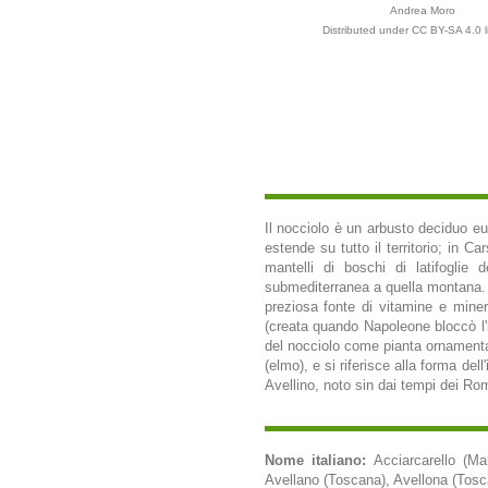
Andrea Moro
Distributed under CC BY-SA 4.0 l
Il nocciolo è un arbusto deciduo eu
estende su tutto il territorio; in 
mantelli di boschi di latifoglie d
submediterranea a quella montana. L
preziosa fonte di vitamine e mineral
(creata quando Napoleone bloccò l'im
del nocciolo come pianta ornamentale
(elmo), e si riferisce alla forma de
Avellino, noto sin dai tempi dei Rom
Nome italiano:
Acciarcarello (Ma
Avellano (Toscana), Avellona (Tosca