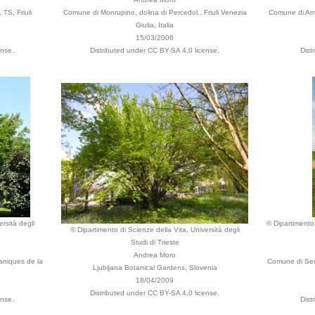
TS, Friuli
Comune di Monrupino, dolina di Percedol., Friuli Venezia
Comune di Ampe
Giulia, Italia
15/03/2006
ense.
Distributed under CC BY-SA 4.0 license.
Dist
rsità degli
© Dipartimento 
© Dipartimento di Scienze della Vita, Università degli
Studi di Trieste
Andrea Moro
taniques de la
Comune di Serl
Ljubljana Botanical Gardens, Slovenia
18/04/2009
Distributed under CC BY-SA 4.0 license.
ense.
Dist