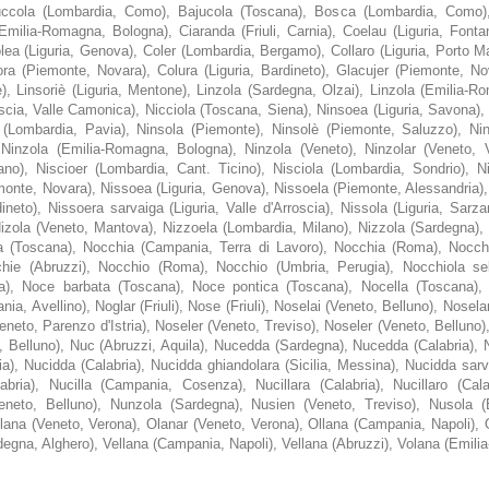
ccola (Lombardia, Como), Bajucola (Toscana), Bosca (Lombardia, Como)
(Emilia-Romagna, Bologna), Ciaranda (Friuli, Carnia), Coelau (Liguria, Font
olea (Liguria, Genova), Coler (Lombardia, Bergamo), Collaro (Liguria, Porto Ma
lora (Piemonte, Novara), Colura (Liguria, Bardineto), Glacujer (Piemonte, N
e), Linsoriè (Liguria, Mentone), Linzola (Sardegna, Olzai), Linzola (Emilia-
cia, Valle Camonica), Nicciola (Toscana, Siena), Ninsoea (Liguria, Savona), N
 (Lombardia, Pavia), Ninsola (Piemonte), Ninsolè (Piemonte, Saluzzo), Ni
Ninzola (Emilia-Romagna, Bologna), Ninzola (Veneto), Ninzolar (Veneto, V
ano), Niscioer (Lombardia, Cant. Ticino), Nisciola (Lombardia, Sondrio), N
onte, Novara), Nissoea (Liguria, Genova), Nissoela (Piemonte, Alessandria),
neto), Nissoera sarvaiga (Liguria, Valle d'Arroscia), Nissola (Liguria, Sarzan
izola (Veneto, Mantova), Nizzoela (Lombardia, Milano), Nizzola (Sardegna),
a (Toscana), Nocchia (Campania, Terra di Lavoro), Nocchia (Roma), Nocchi
ie (Abruzzi), Nocchio (Roma), Nocchio (Umbria, Perugia), Nocchiola sel
ia), Noce barbata (Toscana), Noce pontica (Toscana), Nocella (Toscana),
a, Avellino), Noglar (Friuli), Nose (Friuli), Noselai (Veneto, Belluno), Nosel
Veneto, Parenzo d'Istria), Noseler (Veneto, Treviso), Noseler (Veneto, Belluno)
, Belluno), Nuc (Abruzzi, Aquila), Nucedda (Sardegna), Nucedda (Calabria), Nu
lia), Nucidda (Calabria), Nucidda ghiandolara (Sicilia, Messina), Nucidda sarva
abria), Nucilla (Campania, Cosenza), Nucillara (Calabria), Nucillaro (Cala
eneto, Belluno), Nunzola (Sardegna), Nusien (Veneto, Treviso), Nusola 
ana (Veneto, Verona), Olanar (Veneto, Verona), Ollana (Campania, Napoli), 
ardegna, Alghero), Vellana (Campania, Napoli), Vellana (Abruzzi), Volana (Emil