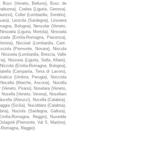
, Busc (Veneto, Belluno), Busc de
anabuona), Coelea (Liguria, Genova),
urizio), Coller (Lombardia, Sondrio),
ovara), Lenzola (Sardegna), Linsoera
Romagna, Bologna), Nenzolar (Veneto,
insoela (Liguria, Mortola), Ninsoela
nzoela (Emilia-Romagna, Piacenza),
erona), Niscioel (Lombardia, Cant.
isciola (Piemonte, Novara), Niscula
 Nissoela (Lombardia, Brescia, Valle
a), Nissona (Liguria, Sella, Altare),
 Nizzola (Emilia-Romagna, Bologna),
atella (Campania, Terra di Lavoro),
vatica (Umbria, Perugia), Nocciola
 Nocella (Marche, Ancona), Nocella
ar (Veneto, Pirano), Noselara (Veneto,
, Nosella (Veneto, Verona), Nosellaro
cella (Abruzzi), Nucella (Calabria),
ggia (Sicilia), Nuciddara (Calabria),
bria), Nuciola (Sardegna, Gallura),
(Emilia-Romagna, Reggio), Nuxedda
Oulagniè (Piemonte, Val S. Martino),
ia-Romagna, Reggio).