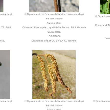
rsità degli
© Dipartimento di Scienze della Vita, Università degli
© Dipartiment
Studi di Trieste
Andrea Moro
Comune di Bi
TS, Friuli
Comune di Monrupino, spalti della Rocca., Friuli Venezia
Giulia, Italia
15/03/2006
Dist
ense.
Distributed under CC BY-SA 4.0 license.
rsità degli
© Dipartimento di Scienze della Vita, Università degli
© Dipartimento 
Studi di Trieste
Andrea Moro