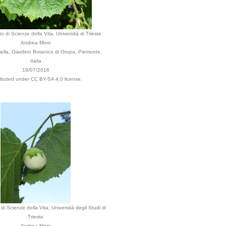
o di Scienze della Vita, Università di Trieste
Andrea Moro
ella, Giardino Botanico di Oropa, Piemonte,
Italia
18/07/2016
ributed under CC BY-SA 4.0 license.
di Scienze della Vita, Università degli Studi di
Trieste
Andrea Moro