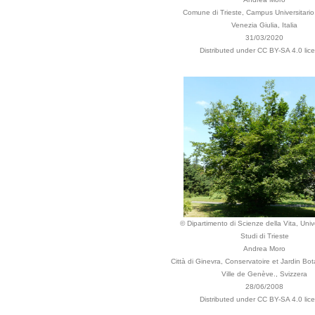
Comune di Trieste, Campus Universitario, 
Venezia Giulia, Italia
31/03/2020
Distributed under CC BY-SA 4.0 lic
© Dipartimento di Scienze della Vita, Unive
Studi di Trieste
Andrea Moro
Città di Ginevra, Conservatoire et Jardin Bo
Ville de Genève., Svizzera
28/06/2008
Distributed under CC BY-SA 4.0 lic