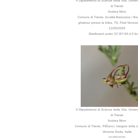
© Dipartimento di Scienze della Vita, Univers
di Trieste
Andrea Moro
Comune di Trieste, località Basovizza / Ba
ghiaioso presso la foiba, TS, Friuli Venezia 
12/05/2005
Distributed under CC BY-SA 4.0 li
© Dipartimento di Scienze della Vita, Univers
di Trieste
Andrea Moro
Comune di Trieste, Piščanci, margine della st
Venezia Giulia, Italia
01/05/2020