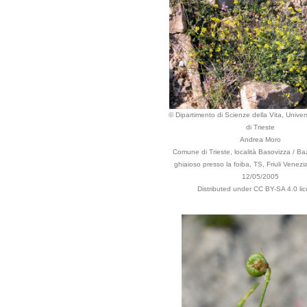
© Dipartimento di Scienze della Vita, Univers
di Trieste
Andrea Moro
Comune di Trieste, località Basovizza / Ba
ghiaioso presso la foiba, TS, Friuli Venezia 
12/05/2005
Distributed under CC BY-SA 4.0 li