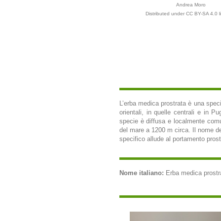
Andrea Moro
Distributed under CC BY-SA 4.0 l
L’erba medica prostrata è una specie
orientali, in quelle centrali e in P
specie è diffusa e localmente comune.
del mare a 1200 m circa. Il nome de
specifico allude al portamento prostr
Nome italiano:
Erba medica prostrat