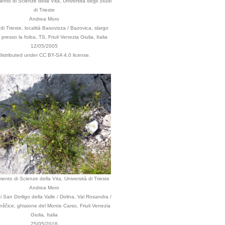
ento di Scienze della Vita, Università degli Studi
di Trieste
Andrea Moro
i Trieste, località Basovizza / Bazovica, slargo
presso la foiba, TS, Friuli Venezia Giulia, Italia
12/05/2005
Distributed under CC BY-SA 4.0 license.
mento di Scienze della Vita, Università di Trieste
Andrea Moro
San Dorligo della Valle / Dolina, Val Rosandra /
inščice, ghiaione del Monte Carso, Friuli Venezia
Giulia, Italia
25/05/2016