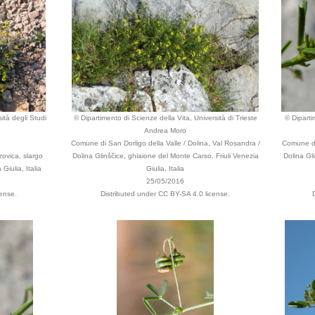
ità degli Studi
© Dipartimento di Scienze della Vita, Università di Trieste
© Diparti
Andrea Moro
Comune di San Dorligo della Valle / Dolina, Val Rosandra /
Comune di 
zovica, slargo
Dolina Glinščice, ghiaione del Monte Carso, Friuli Venezia
Dolina Gl
Giulia, Italia
Giulia, Italia
25/05/2016
cense.
Distributed under CC BY-SA 4.0 license.