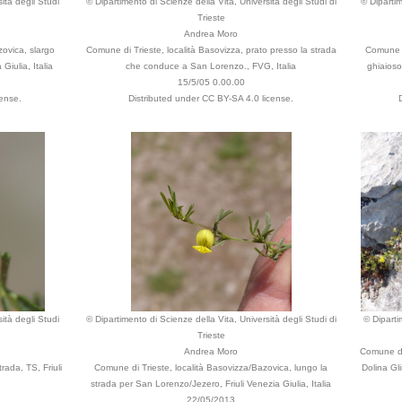
ità degli Studi
© Dipartimento di Scienze della Vita, Università degli Studi di
© Dipartim
Trieste
Andrea Moro
zovica, slargo
Comune di Trieste, località Basovizza, prato presso la strada
Comune d
Giulia, Italia
che conduce a San Lorenzo., FVG, Italia
ghiaioso 
15/5/05 0.00.00
cense.
Distributed under CC BY-SA 4.0 license.
ità degli Studi
© Dipartimento di Scienze della Vita, Università degli Studi di
© Diparti
Trieste
Andrea Moro
Comune di 
rada, TS, Friuli
Comune di Trieste, località Basovizza/Bazovica, lungo la
Dolina Gl
strada per San Lorenzo/Jezero, Friuli Venezia Giulia, Italia
22/05/2013