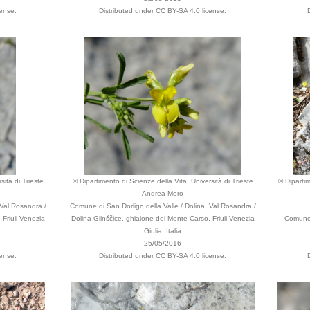
cense.
Distributed under CC BY-SA 4.0 license.
sità di Trieste
© Dipartimento di Scienze della Vita, Università di Trieste
© Dipartim
Andrea Moro
 Val Rosandra /
Comune di San Dorligo della Valle / Dolina, Val Rosandra /
 Friuli Venezia
Dolina Glinščice, ghiaione del Monte Carso, Friuli Venezia
Comune d
Giulia, Italia
25/05/2016
cense.
Distributed under CC BY-SA 4.0 license.