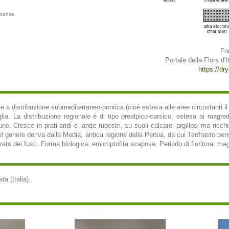
icense.
Fo
Portale della Flora d'It
https://dry
 a distribuzione submediterraneo-pontica (cioè estesa alle aree circostanti il
uglia. La distribuzione regionale è di tipo prealpico-carsico, estesa ai magredi
 Cresce in prati aridi e lande rupestri, su suoli calcarei argillosi ma ricchi i
l genere deriva dalla Media, antica regione della Persia, da cui Teofrasto pe
ato dei fusti. Forma biologica: emicriptofita scaposa. Periodo di fioritura: mag
a (Italia).