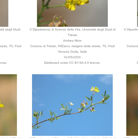
ità degli Studi
© Dipartimento di Scienze della Vita, Università degli Studi di
© Dipartim
Trieste
Andrea Moro
rada, TS, Friuli
Comune di Trieste, Piščanci, margine della strada, TS, Friuli
Comune d
Venezia Giulia, Italia
01/05/2020
cense.
Distributed under CC BY-SA 4.0 license.