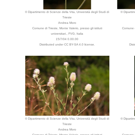
© Dipartimento di Scienze della Vita, Università degli Studi di
© Dipartim
Trieste
Andrea Moro
Comune di Trieste, Monte Valerio, presso gli istituti
Comune di
universitari., FVG, Italia
15/7/04 0.00.00
Distributed under CC BY-SA 4.0 license.
Dist
© Dipartimento di Scienze della Vita, Università degli Studi di
© Dipartim
Trieste
Andrea Moro
Comune di Trieste, Monte Valerio, presso gli istituti
Comune di