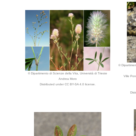
© Dipartimen
© Dipartimento di Scienze della Vita, Università di Trieste
Ville Pon
Andrea Moro
Distributed under CC BY-SA 4.0 license.
Dist