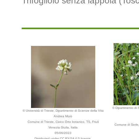
Trifogliolo senza lappola (Tos
© Dipartimento di S
© Università di Trieste, Dipartimento di Scienze della Vita
Andrea Moro
Comune di Trieste, Civico Orto botanico, TS, Friuli
Comune di Serle,
Venezia Giulia, Italia
05/06/2022
Distributed under CC BY-SA 4.0 license.