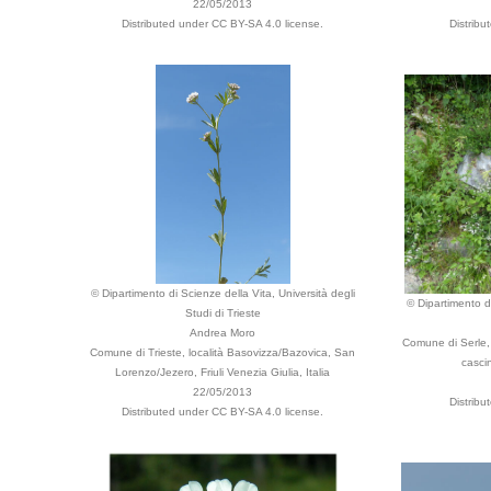
22/05/2013
Distributed under CC BY-SA 4.0 license.
Distribu
© Dipartimento di Scienze della Vita, Università degli
© Dipartimento di
Studi di Trieste
Andrea Moro
Comune di Serle, 
Comune di Trieste, località Basovizza/Bazovica, San
casci
Lorenzo/Jezero, Friuli Venezia Giulia, Italia
22/05/2013
Distribu
Distributed under CC BY-SA 4.0 license.