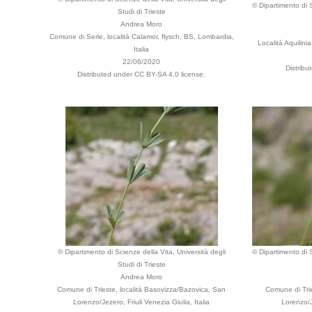
© Dipartimento di S
Studi di Trieste
Andrea Moro
Comune di Serle, località Calamor, flysch, BS, Lombardia,
Località Aquilinia
Italia
22/06/2020
Distribu
Distributed under CC BY-SA 4.0 license.
© Dipartimento di Scienze della Vita, Università degli
© Dipartimento di S
Studi di Trieste
Andrea Moro
Comune di Trieste, località Basovizza/Bazovica, San
Comune di Trie
Lorenzo/Jezero, Friuli Venezia Giulia, Italia
Lorenzo/Je