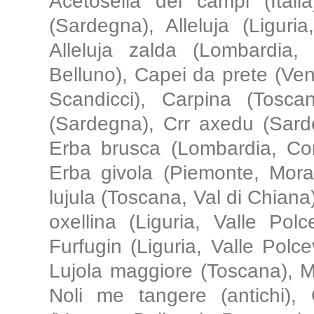
Acetosella dei campi (Italia
(Sardegna), Alleluja (Liguria
Alleluja zalda (Lombardia,
Belluno), Capei da prete (Ve
Scandicci), Carpina (Tosc
(Sardegna), Crr axedu (Sarde
Erba brusca (Lombardia, Co
Erba givola (Piemonte, Moran
lujula (Toscana, Val di Chiana
oxellina (Liguria, Valle Polc
Furfugin (Liguria, Valle Polc
Lujola maggiore (Toscana), 
Noli me tangere (antichi), O