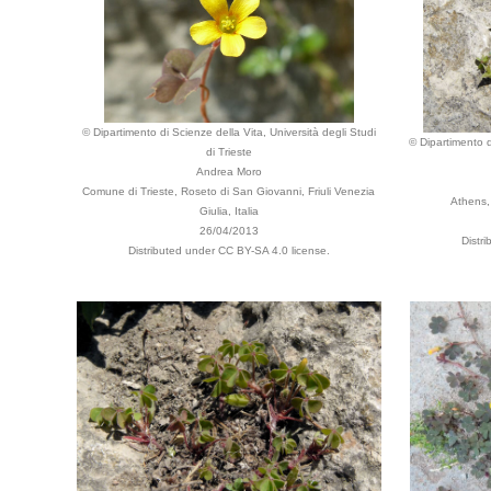
© Dipartimento di Scienze della Vita, Università degli Studi
© Dipartimento d
di Trieste
Andrea Moro
Comune di Trieste, Roseto di San Giovanni, Friuli Venezia
Athens,
Giulia, Italia
26/04/2013
Distr
Distributed under CC BY-SA 4.0 license.