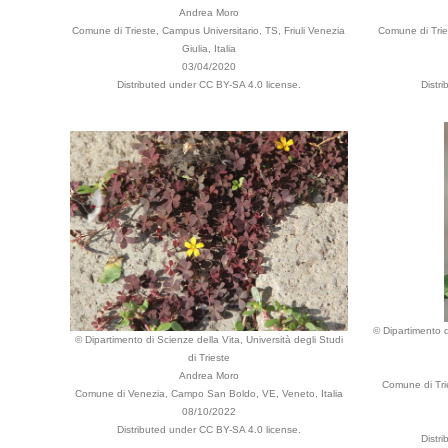
Andrea Moro
Comune di Trieste, Campus Universitario, TS, Friuli Venezia
Comune di Tries
Giulia, Italia
03/04/2020
Distributed under CC BY-SA 4.0 license.
Distr
© Dipartimento d
© Dipartimento di Scienze della Vita, Università degli Studi
di Trieste
Andrea Moro
Comune di Trie
Comune di Venezia, Campo San Boldo, VE, Veneto, Italia
08/10/2022
Distributed under CC BY-SA 4.0 license.
Distr