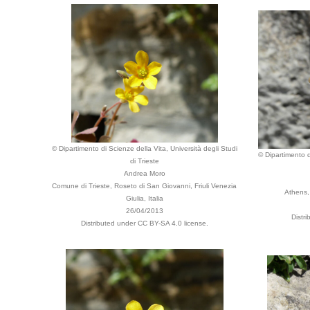
© Dipartimento di Scienze della Vita, Università degli Studi
© Dipartimento d
di Trieste
Andrea Moro
Comune di Trieste, Roseto di San Giovanni, Friuli Venezia
Athens,
Giulia, Italia
26/04/2013
Distr
Distributed under CC BY-SA 4.0 license.