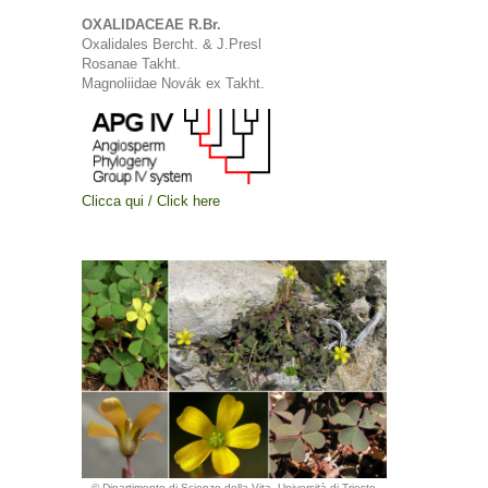
OXALIDACEAE R.Br.
Oxalidales Bercht. & J.Presl
Rosanae Takht.
Magnoliidae Novák ex Takht.
Clicca qui / Click here
© Dipartimento di Scienze della Vita, Università di Trieste