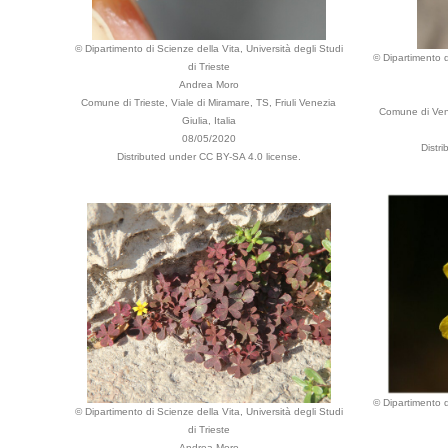
© Dipartimento di Scienze della Vita, Università degli Studi
© Dipartimento d
di Trieste
Andrea Moro
Comune di Trieste, Viale di Miramare, TS, Friuli Venezia
Comune di Ven
Giulia, Italia
08/05/2020
Distr
Distributed under CC BY-SA 4.0 license.
© Dipartimento d
© Dipartimento di Scienze della Vita, Università degli Studi
di Trieste
Andrea Moro