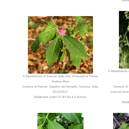
Distr
© Dipartimento d
© Dipartimento di Scienze della Vita, Università di Trieste
Andrea Moro
Comune di Firenze, Giardino dei Semplici, Toscana, Italia
Comune di T
02/11/2017
Lorenzo/Jezero
Distributed under CC BY-SA 4.0 license.
Distr