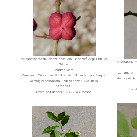
© Dipartimento di Scienze della Vita, Università degli Studi di
© Dipartimento
Trieste
Andrea Moro
Comune di Tri
Comune di Trieste, località Basovizza/Bazovica, parcheggio
strada per San 
ai margini dell'abitato, Friuli Venezia Giulia, Italia
27/09/2014
Distr
Distributed under CC BY-SA 4.0 license.