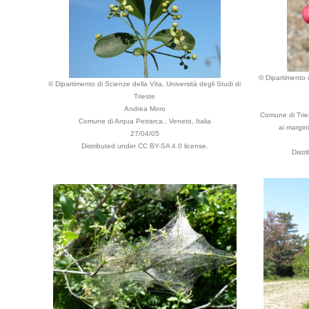
© Dipartimento d
© Dipartimento di Scienze della Vita, Università degli Studi di
Trieste
Andrea Moro
Comune di Trie
Comune di Arqua Petrarca., Veneto, Italia
ai margini
27/04/05
Distributed under CC BY-SA 4.0 license.
Distr