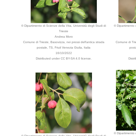
© Dipartimento di Scienze della Vita, Università degli Studi di
© Dipartimento d
Trieste
Andrea Moro
Comune di Trieste, Basovizza, nei pressi dell'antica strada
Comune di Trie
postale, TS, Friuli Venezia Giulia, Italia
posta
16/10/2022
Distributed under CC BY-SA 4.0 license.
Distr
© Dipartimento d
© Dipartimento di Scienze della Vita, Università degli Studi di