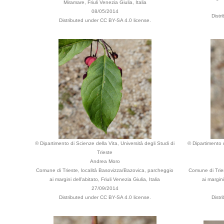
Miramare, Friuli Venezia Giulia, Italia
08/05/2014
Distr
Distributed under CC BY-SA 4.0 license.
© Dipartimento di Scienze della Vita, Università degli Studi di
© Dipartimento d
Trieste
Andrea Moro
Comune di Trieste, località Basovizza/Bazovica, parcheggio
Comune di Trie
ai margini dell'abitato, Friuli Venezia Giulia, Italia
ai margini
27/09/2014
Distributed under CC BY-SA 4.0 license.
Distr