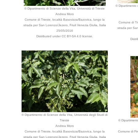
© Dipartimento d
© Dipartimento di Scienze della Vita, Università di Trieste
Andrea Moro
Comune di Trieste, località Basovizza/Bazovica, lungo la
Comune di Tri
strada per San Lorenzo/Jezero, Friuli Venezia Giulia, Italia
strada per San 
25/05/2016
Distributed under CC BY-SA 4.0 license.
Distr
© Dipartimento di Scienze della Vita, Università degli Studi di
Trieste
© Dipartimento
Andrea Moro
Comune di Trieste, località Basovizza/Bazovica, lungo la
Comune di Fir
strada per San Lorenzo/Jezero, Friuli Venezia Giulia, Italia