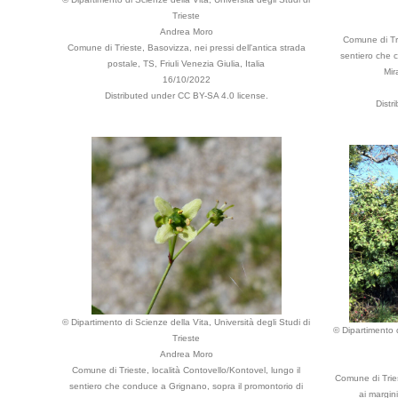
Trieste
Andrea Moro
Comune di Tri
Comune di Trieste, Basovizza, nei pressi dell'antica strada
sentiero che 
postale, TS, Friuli Venezia Giulia, Italia
Mir
16/10/2022
Distributed under CC BY-SA 4.0 license.
Distr
© Dipartimento di Scienze della Vita, Università degli Studi di
© Dipartimento d
Trieste
Andrea Moro
Comune di Trieste, località Contovello/Kontovel, lungo il
Comune di Trie
sentiero che conduce a Grignano, sopra il promontorio di
ai margini