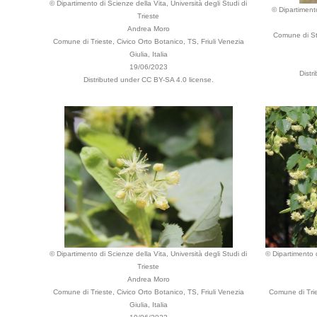
© Dipartimento di Scienze della Vita, Università degli Studi di
© Dipartimento
Trieste
Andrea Moro
Comune di St
Comune di Trieste, Civico Orto Botanico, TS, Friuli Venezia
Giulia, Italia
19/06/2023
Distr
Distributed under CC BY-SA 4.0 license.
© Dipartimento di Scienze della Vita, Università degli Studi di
© Dipartimento d
Trieste
Andrea Moro
Comune di Trieste, Civico Orto Botanico, TS, Friuli Venezia
Comune di Trie
Giulia, Italia