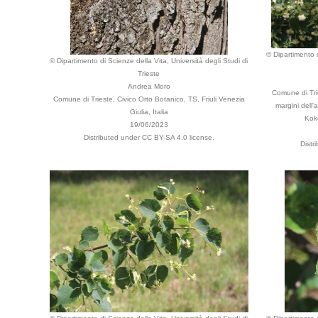
© Dipartimento d
© Dipartimento di Scienze della Vita, Università degli Studi di
Trieste
Andrea Moro
Comune di Trie
Comune di Trieste, Civico Orto Botanico, TS, Friuli Venezia
margini dell'
Giulia, Italia
Koko
19/06/2023
Distributed under CC BY-SA 4.0 license.
Distr