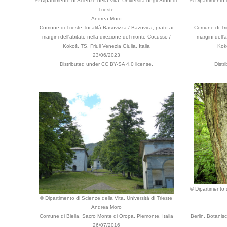
© Dipartimento di Scienze della Vita, Università degli Studi di
© Dipartimento d
Trieste
Andrea Moro
Comune di Trieste, località Basovizza / Bazovica, prato ai
Comune di Trie
margini dell'abitato nella direzione del monte Cocusso /
margini dell'
Kokoš, TS, Friuli Venezia Giulia, Italia
Koko
23/06/2023
Distributed under CC BY-SA 4.0 license.
Distr
© Dipartimento d
© Dipartimento di Scienze della Vita, Università di Trieste
Andrea Moro
Comune di Biella, Sacro Monte di Oropa, Piemonte, Italia
Berlin, Botani
26/07/2016