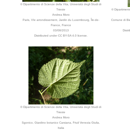
© Dipartimento di Scienze della Vita, Università degli Studi di
Trieste
© Dipartimento
Andrea Moro
Paris, VIe arrondissement, Jardin du Luxembourg, Île-de-
Comune di Bie
France, France
03/08/2013
Distr
Distributed under CC BY-SA 4.0 license.
© Dipartimento di Scienze della Vita, Università degli Studi di
Trieste
Andrea Moro
Sgonico, Giardino botanico Carsiana, Friuli Venezia Giulia,
Italia