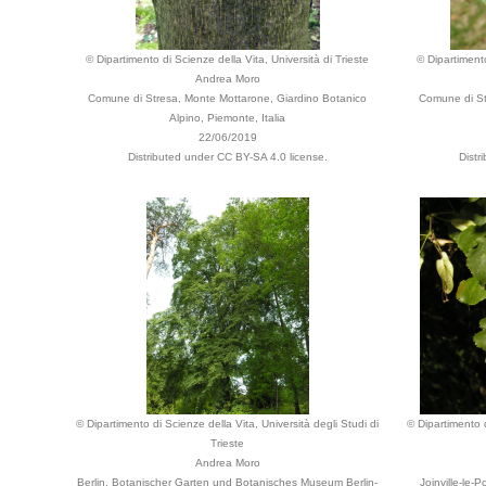
© Dipartimento di Scienze della Vita, Università di Trieste
© Dipartimento
Andrea Moro
Comune di Stresa, Monte Mottarone, Giardino Botanico
Comune di St
Alpino, Piemonte, Italia
22/06/2019
Distributed under CC BY-SA 4.0 license.
Distr
© Dipartimento di Scienze della Vita, Università degli Studi di
© Dipartimento d
Trieste
Andrea Moro
Berlin, Botanischer Garten und Botanisches Museum Berlin-
Joinville-le-