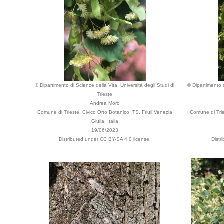
© Dipartimento di Scienze della Vita, Università degli Studi di
© Dipartimento d
Trieste
Andrea Moro
Comune di Trieste, Civico Orto Botanico, TS, Friuli Venezia
Comune di Trie
Giulia, Italia
19/06/2023
Distributed under CC BY-SA 4.0 license.
Distr