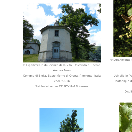
© Dipartimento d
© Dipartimento di Scienze della Vita, Università di Trieste
Andrea Moro
Comune di Biella, Sacro Monte di Oropa, Piemonte, Italia
Joinville-le-
26/07/2016
botanique de
Distributed under CC BY-SA 4.0 license.
Distr