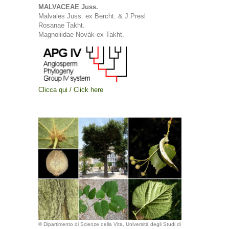
MALVACEAE Juss.
Malvales Juss. ex Bercht. & J.Presl
Rosanae Takht.
Magnoliidae Novák ex Takht.
Clicca qui / Click here
© Dipartimento di Scienze della Vita, Università degli Studi di