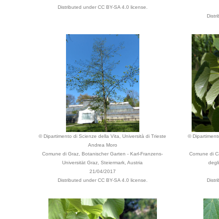
Distributed under CC BY-SA 4.0 license.
Distr
© Dipartimento di Scienze della Vita, Università di Trieste
© Dipartimento
Andrea Moro
Comune di Graz, Botanischer Garten - Karl-Franzens-
Comune di Cag
Universität Graz, Steiermark, Austria
degl
21/04/2017
Distributed under CC BY-SA 4.0 license.
Distr