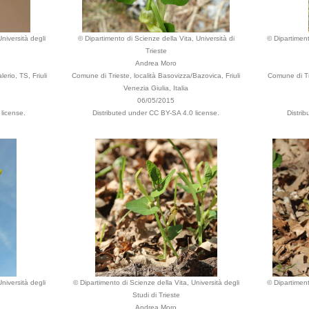
niversità degli
© Dipartimento di Scienze della Vita, Università di
© Dipartiment
Trieste
Andrea Moro
erio, TS, Friuli
Comune di Trieste, località Basovizza/Bazovica, Friuli
Comune di Tri
Venezia Giulia, Italia
06/05/2015
license.
Distributed under CC BY-SA 4.0 license.
Distri
niversità degli
© Dipartimento di Scienze della Vita, Università degli
© Dipartiment
Studi di Trieste
Andrea Moro