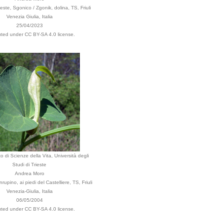
ste, Sgonico / Zgonik, dolina, TS, Friuli
Venezia Giulia, Italia
25/04/2023
buted under CC BY-SA 4.0 license.
o di Scienze della Vita, Università degli
Studi di Trieste
Andrea Moro
pino, ai piedi del Castelliere, TS, Friuli
Venezia-Giulia, Italia
06/05/2004
buted under CC BY-SA 4.0 license.