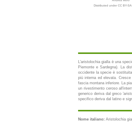
Andrea Moro
Distributed under CC BY-SA 
L'aristolochia gialla è una speci
Piemonte e Sardegna). La distri
occidente la specie è sostituit
più interna ed elevata. Cresce n
fascia montana inferiore. La pian
un rivestimento ceroso all'inter
generico deriva dal greco 'aristo
specifico deriva dal latino e sig
Nome italiano:
Aristolochia gial