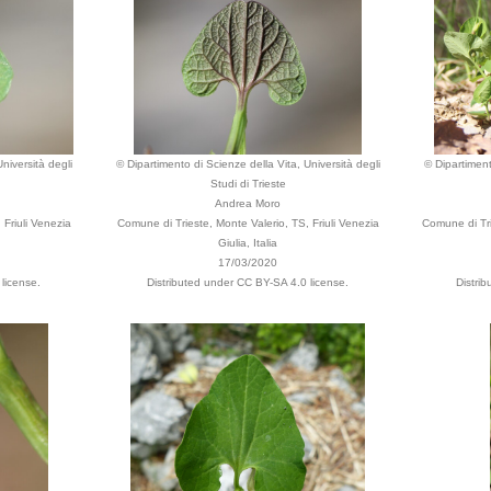
niversità degli
© Dipartimento di Scienze della Vita, Università degli
© Dipartiment
Studi di Trieste
Andrea Moro
 Friuli Venezia
Comune di Trieste, Monte Valerio, TS, Friuli Venezia
Comune di Trie
Giulia, Italia
17/03/2020
license.
Distributed under CC BY-SA 4.0 license.
Distri