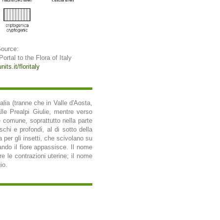
Source:
 Portal to the Flora of Italy
its.it/floritaly
talia (tranne che in Valle d'Aosta,
alle Prealpi Giulie, mentre verso
e comune, soprattutto nella parte
schi e profondi, al di sotto della
a per gli insetti, che scivolano su
uando il fiore appassisce. Il nome
ire le contrazioni uterine; il nome
io.