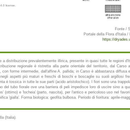
4.0 license.
Fonte / 
Portale della Flora d'Italia /
https://dryades.un
e a distribuzione prevalentemente illirica, presente in quasi tutte le regioni d'I
buzione regionale è ristretta alla parte orientale del territorio, dal Carso 
a, con forme intermedie, dall'affine A. pallida; in Carso è abbastanza diffusa 
egli aspetti più maturi e freschi di boschi e boscaglie su suoli argillosi fre
ta è tossica in tutte le sue parti (acido aristolochico). I fiori sono una trappol
no del tubo fiorale ove una barriera di peli impedisce loro di uscire sino a q
s' (ottimo) e 'locheia' (parto, nascita), per l'antico e pericoloso uso nel favor
nifica 'gialla'. Forma biologica: geofita bulbosa. Periodo di fioritura: aprile-magg
la (Italia).