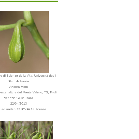
o di Scienze della Vita, Università degli
Studi di Trieste
Andrea Moro
ste, alture del Monte Valerio, TS, Friuli
Venezia Giulia, Italia
22/04/2013
buted under CC BY-SA 4.0 license.