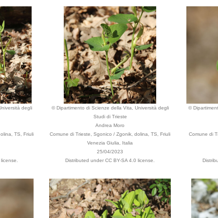
niversità degli
© Dipartimento di Scienze della Vita, Università degli
© Dipartiment
Studi di Trieste
Andrea Moro
lina, TS, Friuli
Comune di Trieste, Sgonico / Zgonik, dolina, TS, Friuli
Comune di Tri
Venezia Giulia, Italia
25/04/2023
license.
Distributed under CC BY-SA 4.0 license.
Distri