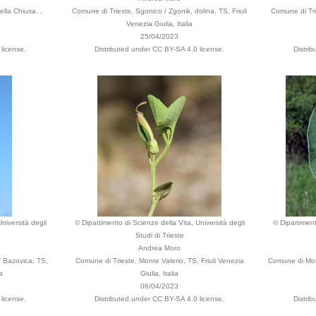
lla Chiusa. ,
Comune di Trieste, Sgonico / Zgonik, dolina, TS, Friuli
Comune di Trie
Venezia Giulia, Italia
25/04/2023
license.
Distributed under CC BY-SA 4.0 license.
Distri
niversità degli
© Dipartimento di Scienze della Vita, Università degli
© Dipartiment
Studi di Trieste
Andrea Moro
/ Bazovica, TS,
Comune di Trieste, Monte Valerio, TS, Friuli Venezia
Comune di Monru
a
Giulia, Italia
06/04/2023
license.
Distributed under CC BY-SA 4.0 license.
Distri