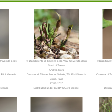
niversità degli
© Dipartimento di Scienze della Vita, Università degli
© Dipartiment
Studi di Trieste
Andrea Moro
 Friuli Venezia
Comune di Trieste, Monte Valerio, TS, Friuli Venezia
Comune di Trie
Giulia, Italia
17/03/2020
license.
Distributed under CC BY-SA 4.0 license.
Distri