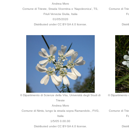
Andrea Moro
Comune di Trieste, Strada Vicentina o 'Napoleonica', TS,
Comune di Tries
Friuli Venezia Giulia, Italia
Fo
01/05/2020
Distributed under CC BY-SA 4.0 license.
Distr
© Dipartimento di Scienze della Vita, Università degli Studi di
© Dipartimento d
Trieste
Andrea Moro
Comune di Nimis, lungo la strada sopra Ramandolo., FVG,
Comune di Tries
Italia
Fo
1/5/05 0.00.00
Distributed under CC BY-SA 4.0 license.
Distr