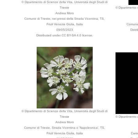
© Dipartimento di Scienze della Vita, Università degli Studi di
Trieste
© Dipartimento d
Andrea Moro
Comune di Trieste, nei pressi della Strada Vicentina, TS,
Friuli Venezia Giulia, Italia
Comune 
09/05/2023
Distr
Distributed under CC BY-SA 4.0 license.
© Dipartimento di Scienze della Vita, Università degli Studi di
Trieste
© Dipartimento d
Andrea Moro
Comune di Trieste, Strada Vicentina o 'Napoleonica', TS,
Friuli Venezia Giulia, Italia
Cars