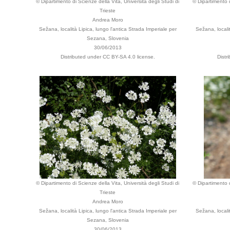
© Dipartimento di Scienze della Vita, Università degli Studi di
© Dipartimento d
Trieste
Andrea Moro
Sežana, località Lipica, lungo l'antica Strada Imperiale per
Sežana, localit
Sezana, Slovenia
30/06/2013
Distributed under CC BY-SA 4.0 license.
Distr
© Dipartimento di Scienze della Vita, Università degli Studi di
© Dipartimento d
Trieste
Andrea Moro
Sežana, località Lipica, lungo l'antica Strada Imperiale per
Sežana, localit
Sezana, Slovenia
30/06/2013