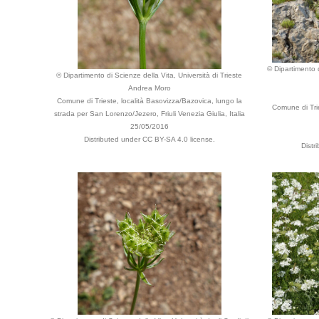
© Dipartimento d
© Dipartimento di Scienze della Vita, Università di Trieste
Andrea Moro
Comune di Trieste, località Basovizza/Bazovica, lungo la
Comune di Trie
strada per San Lorenzo/Jezero, Friuli Venezia Giulia, Italia
25/05/2016
Distributed under CC BY-SA 4.0 license.
Distr