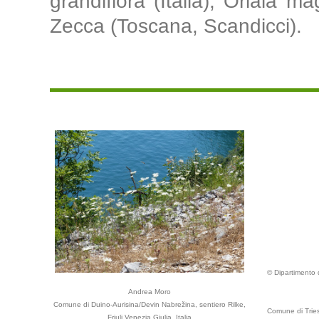
grandiflora (Italia), Orlaia mag
Zecca (Toscana, Scandicci).
© Dipartimento d
Andrea Moro
Comune di Duino-Aurisina/Devin Nabrežina, sentiero Rilke,
Comune di Triest
Friuli Venezia Giulia, Italia