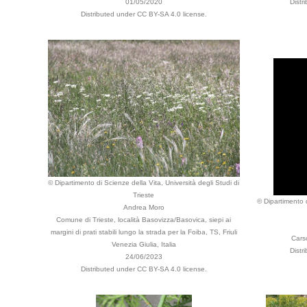
01/05/2020
Distr
Distributed under CC BY-SA 4.0 license.
© Dipartimento di Scienze della Vita, Università degli Studi di
Trieste
© Dipartimento d
Andrea Moro
Comune di Trieste, località Basovizza/Basovica, siepi ai
margini di prati stabili lungo la strada per la Foiba, TS, Friuli
Cars
Venezia Giulia, Italia
Distr
24/06/2023
Distributed under CC BY-SA 4.0 license.