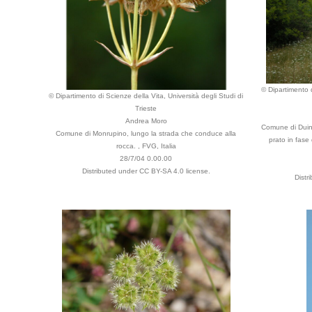
© Dipartimento d
© Dipartimento di Scienze della Vita, Università degli Studi di
Trieste
Andrea Moro
Comune di Duino
Comune di Monrupino, lungo la strada che conduce alla
prato in fase
rocca. , FVG, Italia
28/7/04 0.00.00
Distributed under CC BY-SA 4.0 license.
Distr