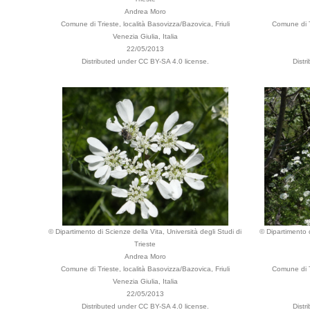
Andrea Moro
Comune di Trieste, località Basovizza/Bazovica, Friuli
Comune di Tr
Venezia Giulia, Italia
22/05/2013
Distributed under CC BY-SA 4.0 license.
Distr
© Dipartimento di Scienze della Vita, Università degli Studi di
© Dipartimento d
Trieste
Andrea Moro
Comune di Trieste, località Basovizza/Bazovica, Friuli
Comune di Tr
Venezia Giulia, Italia
22/05/2013
Distributed under CC BY-SA 4.0 license.
Distr