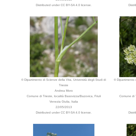
Distributed under CC BY-SA 4.0 license.
Distr
© Dipartimento di Scienze della Vita, Università degli Studi di
© Dipartimento d
Trieste
Andrea Moro
Comune di Trieste, località Basovizza/Bazovica, Friuli
Comune di Tr
Venezia Giulia, Italia
22/05/2013
Distributed under CC BY-SA 4.0 license.
Distr