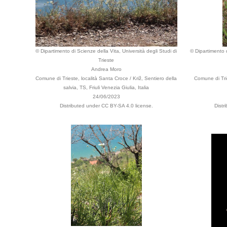
© Dipartimento di Scienze della Vita, Università degli Studi di
© Dipartimento d
Trieste
Andrea Moro
Comune di Trieste, località Santa Croce / Križ, Sentiero della
Comune di Tri
salvia, TS, Friuli Venezia Giulia, Italia
24/06/2023
Distributed under CC BY-SA 4.0 license.
Distr