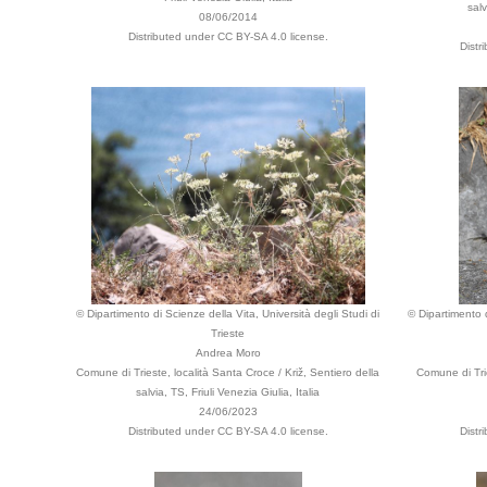
salv
08/06/2014
Distributed under CC BY-SA 4.0 license.
Distr
© Dipartimento di Scienze della Vita, Università degli Studi di
© Dipartimento d
Trieste
Andrea Moro
Comune di Trieste, località Santa Croce / Križ, Sentiero della
Comune di Tri
salvia, TS, Friuli Venezia Giulia, Italia
24/06/2023
Distributed under CC BY-SA 4.0 license.
Distr