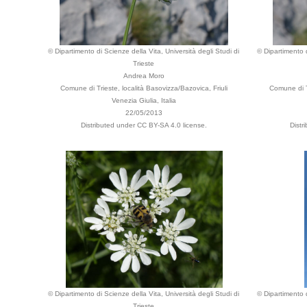
© Dipartimento di Scienze della Vita, Università degli Studi di
© Dipartimento d
Trieste
Andrea Moro
Comune di Trieste, località Basovizza/Bazovica, Friuli
Comune di Tr
Venezia Giulia, Italia
22/05/2013
Distributed under CC BY-SA 4.0 license.
Distr
© Dipartimento di Scienze della Vita, Università degli Studi di
© Dipartimento d
Trieste