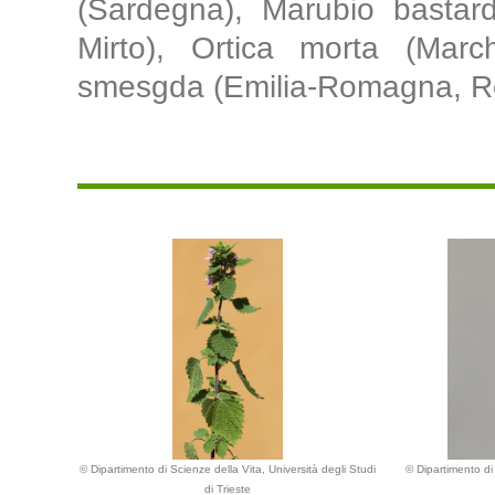
(Sardegna), Marubio bastard
Mirto), Ortica morta (Marc
smesgda (Emilia-Romagna, R
© Dipartimento di Scienze della Vita, Università degli Studi
© Dipartimento di 
di Trieste