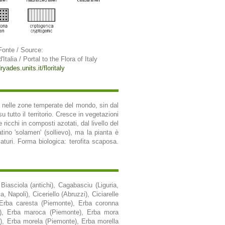
Fonte / Source:
'Italia / Portal to the Flora of Italy
ryades.units.it/floritaly
a nelle zone temperate del mondo, sin dal
u tutto il territorio. Cresce in vegetazioni
e ricchi in composti azotati, dal livello del
tino 'solamen' (sollievo), ma la pianta è
 maturi. Forma biologica: terofita scaposa.
 Biasciola (antichi), Cagabasciu (Liguria,
 Napoli), Ciceriello (Abruzzi), Ciciarelle
 Erba caresta (Piemonte), Erba coronna
te), Erba maroca (Piemonte), Erba mora
), Erba morela (Piemonte), Erba morella