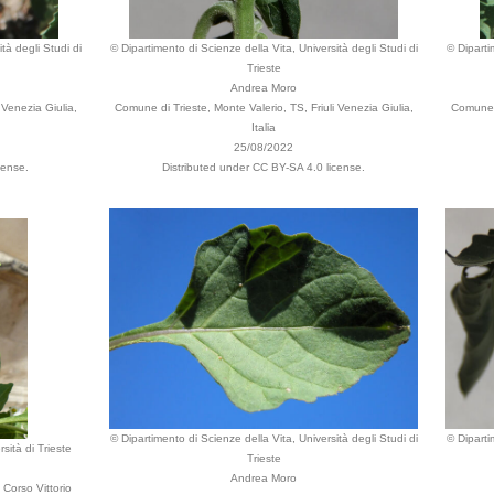
tà degli Studi di
© Dipartimento di Scienze della Vita, Università degli Studi di
© Diparti
Trieste
Andrea Moro
 Venezia Giulia,
Comune di Trieste, Monte Valerio, TS, Friuli Venezia Giulia,
Comune d
Italia
25/08/2022
cense.
Distributed under CC BY-SA 4.0 license.
© Dipartimento di Scienze della Vita, Università degli Studi di
© Diparti
sità di Trieste
Trieste
Andrea Moro
Corso Vittorio