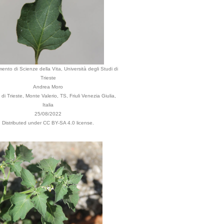
mento di Scienze della Vita, Università degli Studi di
Trieste
Andrea Moro
i Trieste, Monte Valerio, TS, Friuli Venezia Giulia,
Italia
25/08/2022
Distributed under CC BY-SA 4.0 license.