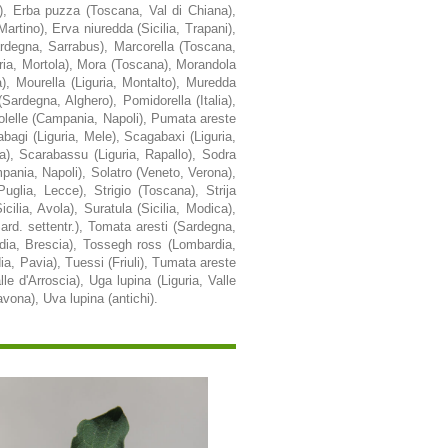
), Erba puzza (Toscana, Val di Chiana),
tino), Erva niuredda (Sicilia, Trapani),
Sardegna, Sarrabus), Marcorella (Toscana,
uria, Mortola), Mora (Toscana), Morandola
a), Mourella (Liguria, Montalto), Muredda
Sardegna, Alghero), Pomidorella (Italia),
rolelle (Campania, Napoli), Pumata areste
bagi (Liguria, Mele), Scagabaxi (Liguria,
la), Scarabassu (Liguria, Rapallo), Sodra
mpania, Napoli), Solatro (Veneto, Verona),
uglia, Lecce), Strigio (Toscana), Strija
icilia, Avola), Suratula (Sicilia, Modica),
rd. settentr.), Tomata aresti (Sardegna,
dia, Brescia), Tossegh ross (Lombardia,
a, Pavia), Tuessi (Friuli), Tumata areste
 d'Arroscia), Uga lupina (Liguria, Valle
avona), Uva lupina (antichi).