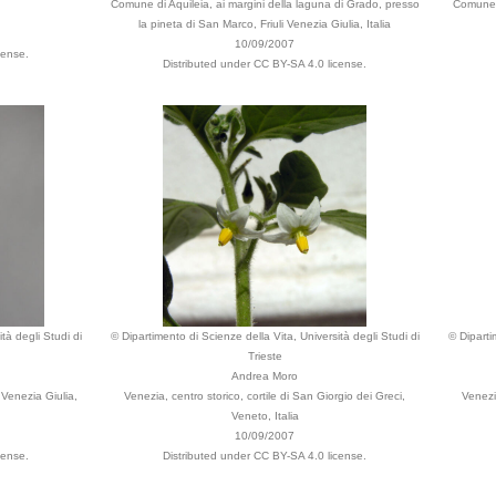
Comune di Aquileia, ai margini della laguna di Grado, presso
Comune d
la pineta di San Marco, Friuli Venezia Giulia, Italia
10/09/2007
cense.
Distributed under CC BY-SA 4.0 license.
tà degli Studi di
© Dipartimento di Scienze della Vita, Università degli Studi di
© Diparti
Trieste
Andrea Moro
 Venezia Giulia,
Venezia, centro storico, cortile di San Giorgio dei Greci,
Venezia
Veneto, Italia
10/09/2007
cense.
Distributed under CC BY-SA 4.0 license.