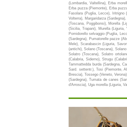
(Lombardia, Valtellina), Erba more
Erba puzza (Piemonte), Erba puzza 
Fasolara (Puglia, Lecce), Iritrigno
Volterra), Margaridarza (Sardegna),
(Toscana, Poggibonsi), Morella (Li
(Sicilia, Trapani), Murella (Liguri
Pomidorello selvaggio (Puglia, Lecc
(Sardegna), Pumatorelle pazze (Abr
Mele), Scarabascin (Liguria, Savon
(antichi), Solano (Toscana), Solano 
Solatro (Toscana), Solatro ortolan
(Calabria, Siderno), Strugu (Calabri
Tammattedda burda (Sardegna, Cagli
Sard. settentr.), Tosi (Piemonte,
Brescia), Tossego (Veneto, Verona),
(Sardegna), Tumata de canes (Sarde
d'Arroscia), Uga morella (Liguria, Va