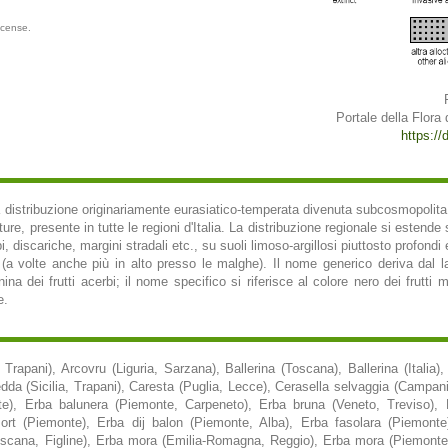
icense.
Portale della Flora d
https://d
a distribuzione originariamente eurasiatico-temperata divenuta subcosmopolit
re, presente in tutte le regioni d'Italia. La distribuzione regionale si estende s
mpi, discariche, margini stradali etc., su suoli limoso-argillosi piuttosto profondi 
(a volte anche più in alto presso le malghe). Il nome generico deriva dal la
nina dei frutti acerbi; il nome specifico si riferisce al colore nero dei frutti
e.
Trapani), Arcovru (Liguria, Sarzana), Ballerina (Toscana), Ballerina (Italia),
da (Sicilia, Trapani), Caresta (Puglia, Lecce), Cerasella selvaggia (Campania,
nte), Erba balunera (Piemonte, Carpeneto), Erba bruna (Veneto, Treviso),
mort (Piemonte), Erba dij balon (Piemonte, Alba), Erba fasolara (Piemon
scana, Figline), Erba mora (Emilia-Romagna, Reggio), Erba mora (Piemonte