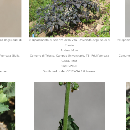
tà degli Studi di
© Dipartimento di Scienze della Vita, Università degli Studi di
© Diparti
Trieste
Andrea Moro
 Venezia Giulia,
Comune di Trieste, Campus Universitario, TS, Friuli Venezia
Comune d
Giulia, Italia
26/03/2020
cense.
Distributed under CC BY-SA 4.0 license.