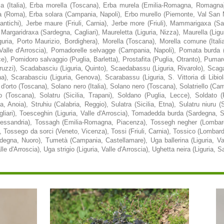
lla (Italia), Erba morella (Toscana), Erba murela (Emilia-Romagna, Romagna
(Roma), Erba solara (Campania, Napoli), Erbo murello (Piemonte, Val San Mar
 (antichi), Jerbe maure (Friuli, Carnia), Jerbe more (Friuli), Mammarigaxa (
 Margaridraxa (Sardegna, Cagliari), Maureletta (Liguria, Nizza), Maurella (Lig
guria, Porto Maurizio, Bordighera), Morella (Toscana), Morella comune (Itali
a, Valle d'Arroscia), Pomadorelle selvagge (Campania, Napoli), Pomata burda (
e), Pomidoro salvaggio (Puglia, Barletta), Prostafita (Puglia, Otranto), Puma
uzzi), Scadabasciu (Liguria, Quinto), Scaedabassu (Liguria, Rivarolo), Scaga
a), Scarabasciu (Liguria, Genova), Scarabassu (Liguria, S. Vittoria di Libio
d'orto (Toscana), Solano nero (Italia), Solano nero (Toscana), Solatriello (Ca
o (Toscana), Solatru (Sicilia, Trapani), Soldano (Puglia, Lecce), Soldato (P
a, Anoia), Struhiu (Calabria, Reggio), Sulatra (Sicilia, Etna), Sulatru niuru (S
ari), Toesceghin (Liguria, Valle d'Arroscia), Tomadedda burda (Sardegna, Sa
 Alessandria), Tossagh (Emilia-Romagna, Piacenza), Tossegh negher (Lombar
 Tossego da sorci (Veneto, Vicenza), Tossi (Friuli, Carnia), Tossico (Lombardi
gna, Nuoro), Tumetà (Campania, Castellamare), Uga ballerina (Liguria, Valle
lle d'Arroscia), Uga strigio (Liguria, Valle d'Arroscia), Ughetta neira (Liguria, S