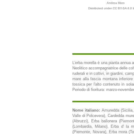
Andrea Moro
Distributed under CC BY-SA 4.0 l
L'erba morella è una pianta annua 
Neolitico accompagnatrice delle coltu
ruderali e in coltivi, in giardini, ca
mare alla fascia montana inferiore 
tossica per l'alto contenuto in sola
Periodo di fioritura: marzo-novembr
Nome italiano:
Amuredda (Sicilia, 
Valle di Polcevera), Cardedda mured
(Abruzzi), Erba ballonera (Piemo
(Lombardia, Milano), Erba d' la 
(Piemonte, Novara), Erba mora (To