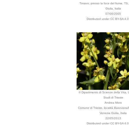
Timavo, presso la foce del fiume, TS, 
Giulia, Italia
07/06/2005
Distributed under CC BY-SA 4.0 
© Dipartimento di Scienze della Vita, U
Studi di Trieste
Andrea Moro
Comune di Trieste, località Basovizza/B
Venezia Giulia, Italia
22/05/2013
Distributed under CC BY-SA 4.0 