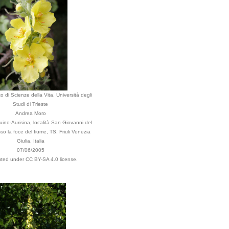
o di Scienze della Vita, Università degli
Studi di Trieste
Andrea Moro
ino-Aurisina, località San Giovanni del
so la foce del fiume, TS, Friuli Venezia
Giulia, Italia
07/06/2005
buted under CC BY-SA 4.0 license.