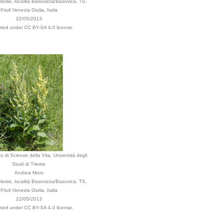
ieste, località Basovizza/Bazovica, TS,
Friuli Venezia Giulia, Italia
22/05/2013
buted under CC BY-SA 4.0 license.
o di Scienze della Vita, Università degli
Studi di Trieste
Andrea Moro
ieste, località Basovizza/Bazovica, TS,
Friuli Venezia Giulia, Italia
22/05/2013
buted under CC BY-SA 4.0 license.