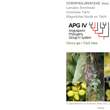
SCROPHULARIACEAE Juss.
Lamiales Bromhead
Asteranae Takht.
Magnoliidae Novák ex Takht.
Clicca qui / Click here
© Dipartimento di Scienze della Vita, Un
Trieste