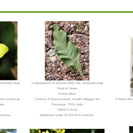
niversità degli
© Dipartimento di Scienze della Vita, Università degli
Studi di Trieste
Andrea Moro
dino presso gli
Comune di Duino-Aurisina, località Villaggio del
© Hortus Bot
alia
Pescatore., FVG, Italia
7/6/05 0.00.00
license.
Distributed under CC BY-SA 4.0 license.