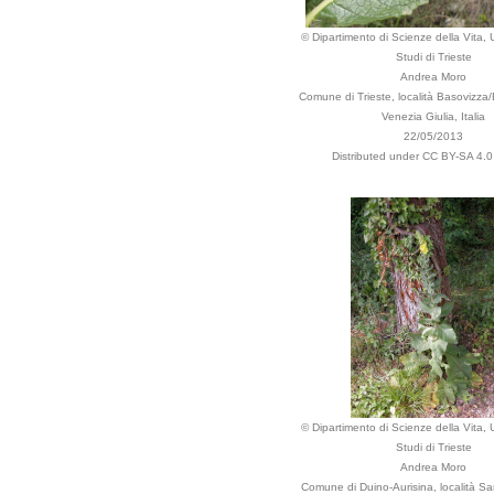
© Dipartimento di Scienze della Vita, U
Studi di Trieste
Andrea Moro
Comune di Trieste, località Basovizza/B
Venezia Giulia, Italia
22/05/2013
Distributed under CC BY-SA 4.0 
© Dipartimento di Scienze della Vita, U
Studi di Trieste
Andrea Moro
Comune di Duino-Aurisina, località Sa