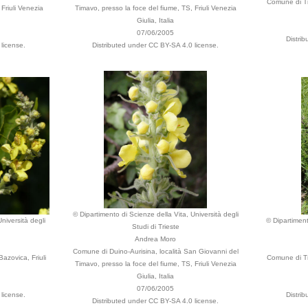
Comune di Tr
Friuli Venezia
Timavo, presso la foce del fiume, TS, Friuli Venezia
Giulia, Italia
07/06/2005
Distri
license.
Distributed under CC BY-SA 4.0 license.
© Dipartimento di Scienze della Vita, Università degli
niversità degli
© Dipartiment
Studi di Trieste
Andrea Moro
Comune di Duino-Aurisina, località San Giovanni del
azovica, Friuli
Comune di Tr
Timavo, presso la foce del fiume, TS, Friuli Venezia
Giulia, Italia
07/06/2005
license.
Distri
Distributed under CC BY-SA 4.0 license.