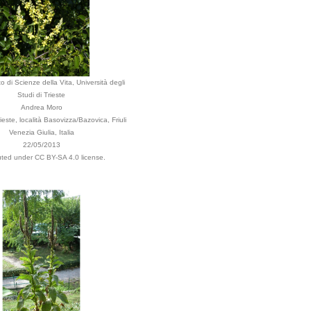
o di Scienze della Vita, Università degli
Studi di Trieste
Andrea Moro
este, località Basovizza/Bazovica, Friuli
Venezia Giulia, Italia
22/05/2013
buted under CC BY-SA 4.0 license.