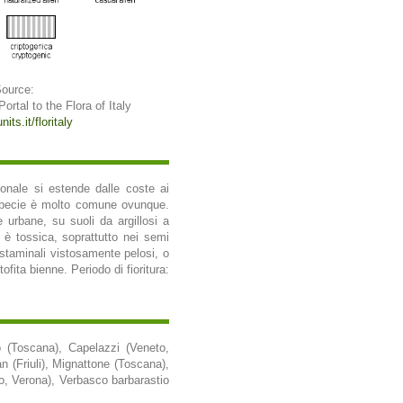
Source:
 Portal to the Flora of Italy
its.it/floritaly
gionale si estende dalle coste ai
a specie è molto comune ovunque.
e urbane, su suoli da argillosi a
a è tossica, soprattutto nei semi
i staminali vistosamente pelosi, o
fita bienne. Periodo di fioritura:
o (Toscana), Capelazzi (Veneto,
 (Friuli), Mignattone (Toscana),
o, Verona), Verbasco barbarastio