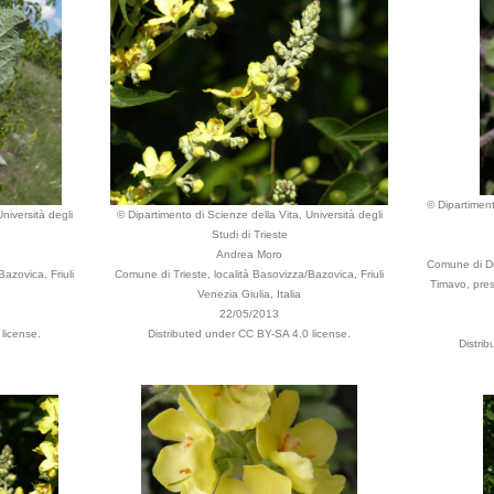
© Dipartiment
niversità degli
© Dipartimento di Scienze della Vita, Università degli
Studi di Trieste
Andrea Moro
Comune di Du
azovica, Friuli
Comune di Trieste, località Basovizza/Bazovica, Friuli
Timavo, pres
Venezia Giulia, Italia
22/05/2013
license.
Distributed under CC BY-SA 4.0 license.
Distri