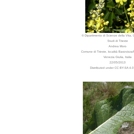
© Dipartimento di Scienze della Vita, U
Studi di Trieste
Andrea Moro
Comune di Trieste, località Basovizza/B
Venezia Giulia, Italia
22/05/2013
Distributed under CC BY-SA 4.0 