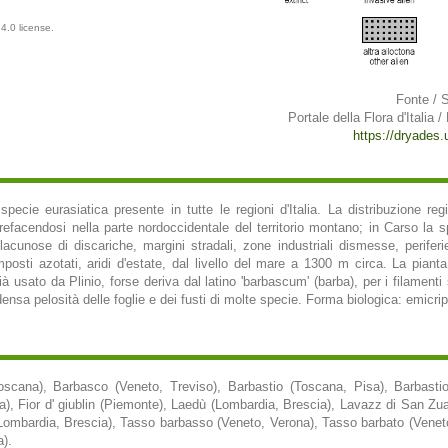
4.0 license.
Fonte / 
Portale della Flora d'Italia /
https://dryades.un
pecie eurasiatica presente in tutte le regioni d'Italia. La distribuzione re
rarefacendosi nella parte nordoccidentale del territorio montano; in Carso l
lacunose di discariche, margini stradali, zone industriali dismesse, periferi
mposti azotati, aridi d'estate, dal livello del mare a 1300 m circa. La piant
à usato da Plinio, forse deriva dal latino 'barbascum' (barba), per i filament
nsa pelosità delle foglie e dei fusti di molte specie. Forma biologica: emicripto
scana), Barbasco (Veneto, Treviso), Barbastio (Toscana, Pisa), Barbasti
, Fior d' giublin (Piemonte), Laedù (Lombardia, Brescia), Lavazz di San Zuan
(Lombardia, Brescia), Tasso barbasso (Veneto, Verona), Tasso barbato (Venet
a).