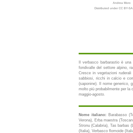
Andrea Moro
Distributed under CC BY-SA 
Il verbasco barbarastio è una s
fondivalle del settore alpino, 
Cresce in vegetazioni ruderali 
sabbiosi, ricchi in calcio e co
(saponine). Il nome generico, gi
molto più probabilmente per la de
maggio-agosto.
Nome italiano:
Barabasso (To
Verona), Erba maestra (Toscana)
Stronu (Calabria), Tas barbas 
(Italia), Verbasco flomoide (Itali