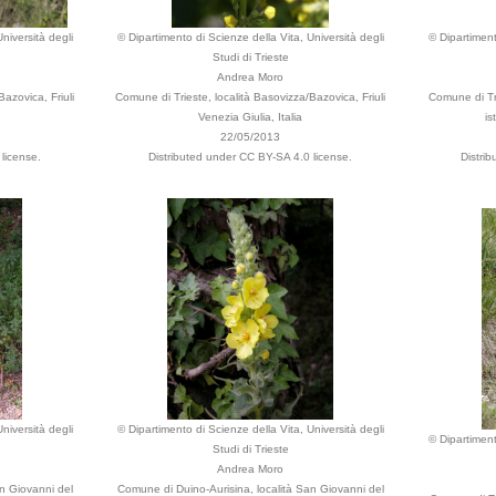
niversità degli
© Dipartimento di Scienze della Vita, Università degli
© Dipartiment
Studi di Trieste
Andrea Moro
azovica, Friuli
Comune di Trieste, località Basovizza/Bazovica, Friuli
Comune di Tri
Venezia Giulia, Italia
is
22/05/2013
license.
Distributed under CC BY-SA 4.0 license.
Distri
niversità degli
© Dipartimento di Scienze della Vita, Università degli
© Dipartiment
Studi di Trieste
Andrea Moro
n Giovanni del
Comune di Duino-Aurisina, località San Giovanni del