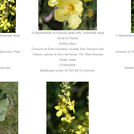
© Dipartimento di Scienze della Vita, Università degli
niversità degli
© Dipartiment
Studi di Trieste
Andrea Moro
Comune di Duino-Aurisina, località San Giovanni del
azovica, Friuli
Comune di Tri
Timavo, presso la foce del fiume, TS, Friuli Venezia
Giulia, Italia
07/06/2005
license.
Distri
Distributed under CC BY-SA 4.0 license.