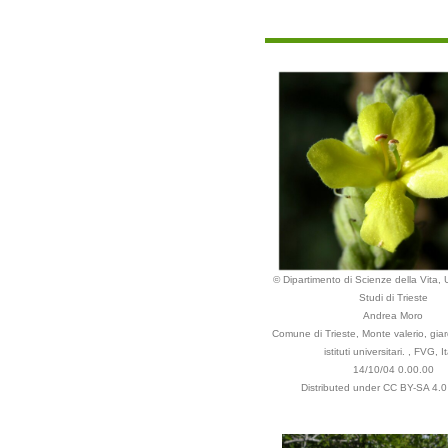
© Dipartimento di Scienze della Vita, U
Studi di Trieste
Andrea Moro
Comune di Trieste, Monte valerio, giar
istituti universitari. , FVG, It
14/10/04 0.00.00
Distributed under CC BY-SA 4.0 