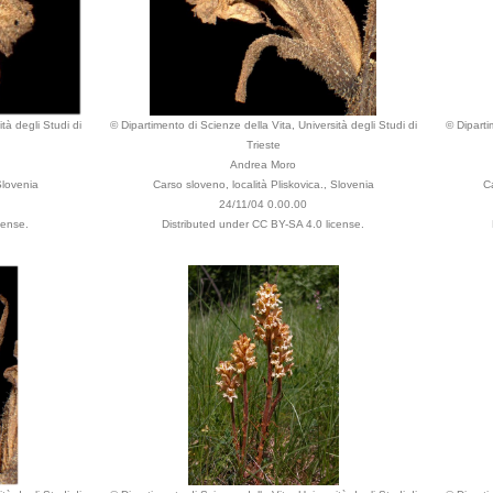
tà degli Studi di
© Dipartimento di Scienze della Vita, Università degli Studi di
© Diparti
Trieste
Andrea Moro
Slovenia
Carso sloveno, località Pliskovica., Slovenia
Ca
24/11/04 0.00.00
cense.
Distributed under CC BY-SA 4.0 license.