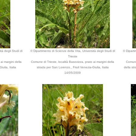
tà degli Studi di
© Dipartimento di Scienze della Vita, Università degli Studi di
© Diparti
Trieste
ai margini della
Comune di Trieste, località Basovizza, prato ai margini della
Comune 
ulia, Italia
strada per San Lorenzo., Friuli Venezia-Giulia, Italia
della str
14/05/2009