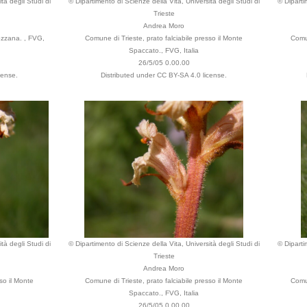
tà degli Studi di
© Dipartimento di Scienze della Vita, Università degli Studi di
© Diparti
Trieste
Andrea Moro
ozzana. , FVG,
Comune di Trieste, prato falciabile presso il Monte
Comun
Spaccato., FVG, Italia
26/5/05 0.00.00
cense.
Distributed under CC BY-SA 4.0 license.
tà degli Studi di
© Dipartimento di Scienze della Vita, Università degli Studi di
© Diparti
Trieste
Andrea Moro
so il Monte
Comune di Trieste, prato falciabile presso il Monte
Comun
Spaccato., FVG, Italia
26/5/05 0.00.00