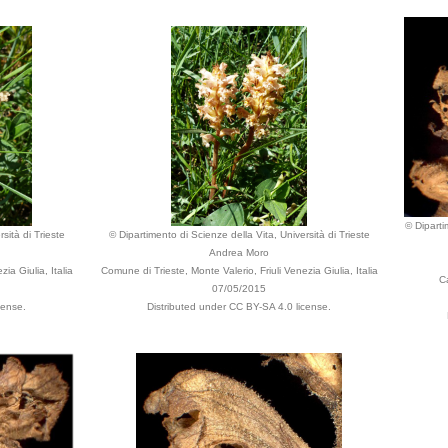
© Diparti
sità di Trieste
© Dipartimento di Scienze della Vita, Università di Trieste
Andrea Moro
ia Giulia, Italia
Comune di Trieste, Monte Valerio, Friuli Venezia Giulia, Italia
Ca
07/05/2015
cense.
Distributed under CC BY-SA 4.0 license.