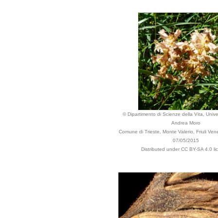
© Dipartimento di Scienze della Vita, Univer
Andrea Moro
Comune di Trieste, Monte Valerio, Friuli Venez
07/05/2015
Distributed under CC BY-SA 4.0 li