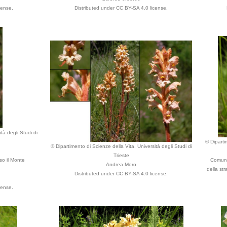
cense.
Distributed under CC BY-SA 4.0 license.
tà degli Studi di
© Diparti
© Dipartimento di Scienze della Vita, Università degli Studi di
Trieste
so il Monte
Comune 
Andrea Moro
della str
Distributed under CC BY-SA 4.0 license.
cense.