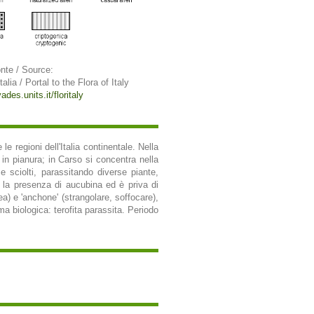
nte / Source:
talia / Portal to the Flora of Italy
ades.units.it/floritaly
e regioni dell'Italia continentale. Nella
 in pianura; in Carso si concentra nella
 e sciolti, parassitando diverse piante,
 la presenza di aucubina ed è priva di
cea) e 'anchone' (strangolare, soffocare),
rma biologica: terofita parassita. Periodo