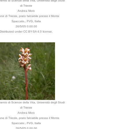
mento di Scienze della Vita, Università degli Studi
di Trieste
Andrea Moro
e di Trieste, prato falciabile presso il Monte
Spaccato., FVG, Italia
26/5/05 0.00.00
Distributed under CC BY-SA 4.0 license.
mento di Scienze della Vita, Università degli Studi
di Trieste
Andrea Moro
e di Trieste, prato falciabile presso il Monte
Spaccato., FVG, Italia
26/5/05 0.00.00