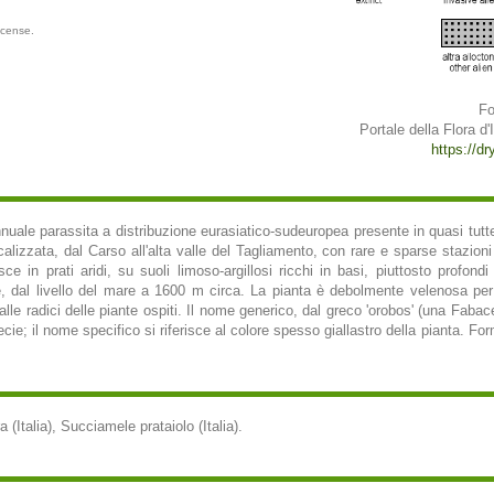
icense.
Fo
Portale della Flora d'I
https://dry
nuale parassita a distribuzione eurasiatico-sudeuropea presente in quasi tutte l
calizzata, dal Carso all'alta valle del Tagliamento, con rare e sparse stazioni
e in prati aridi, su suoli limoso-argillosi ricchi in basi, piuttosto profondi
, dal livello del mare a 1600 m circa. La pianta è debolmente velenosa per
 dalle radici delle piante ospiti. Il nome generico, dal greco 'orobos' (una Faba
ecie; il nome specifico si riferisce al colore spesso giallastro della pianta. Fo
 (Italia), Succiamele prataiolo (Italia).