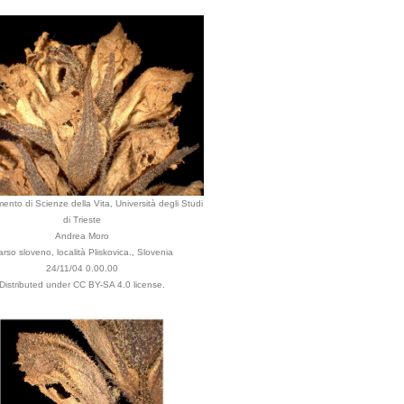
mento di Scienze della Vita, Università degli Studi
di Trieste
Andrea Moro
rso sloveno, località Pliskovica., Slovenia
24/11/04 0.00.00
Distributed under CC BY-SA 4.0 license.