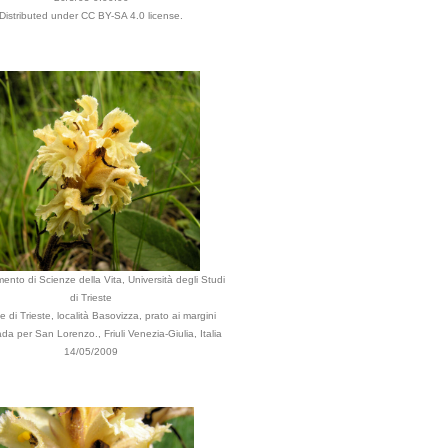
Distributed under CC BY-SA 4.0 license.
mento di Scienze della Vita, Università degli Studi
di Trieste
di Trieste, località Basovizza, prato ai margini
ada per San Lorenzo., Friuli Venezia-Giulia, Italia
14/05/2009