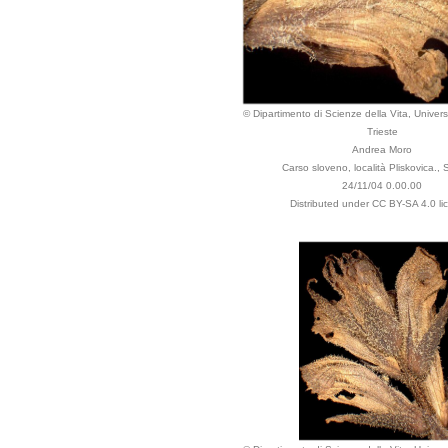
© Dipartimento di Scienze della Vita, Universi
Trieste
Andrea Moro
Carso sloveno, località Pliskovica., 
24/11/04 0.00.00
Distributed under CC BY-SA 4.0 li