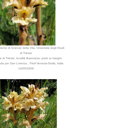
mento di Scienze della Vita, Università degli Studi
di Trieste
di Trieste, località Basovizza, prato ai margini
ada per San Lorenzo., Friuli Venezia-Giulia, Italia
14/05/2009