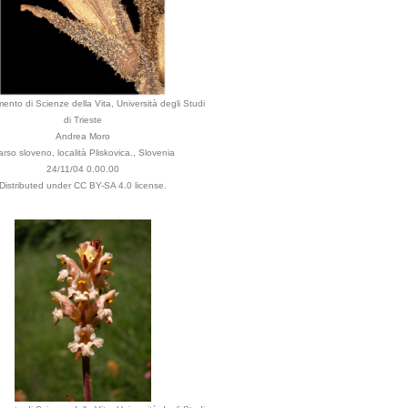
mento di Scienze della Vita, Università degli Studi
di Trieste
Andrea Moro
rso sloveno, località Pliskovica., Slovenia
24/11/04 0.00.00
Distributed under CC BY-SA 4.0 license.