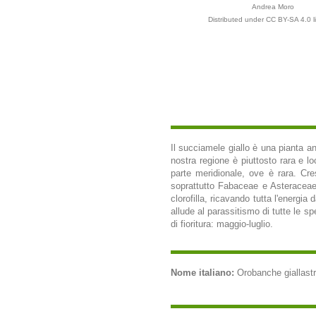
Andrea Moro
Distributed under CC BY-SA 4.0 l
Il succiamele giallo è una pianta an
nostra regione è piuttosto rara e lo
parte meridionale, ove è rara. Cresc
soprattutto Fabaceae e Asteraceae
clorofilla, ricavando tutta l'energia
allude al parassitismo di tutte le sp
di fioritura: maggio-luglio.
Nome italiano:
Orobanche giallastra