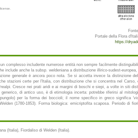
license.
Fonte
Portale della Flora d'Itali
https://dryade
a un complesso includente numerose entità non sempre facilmente distinguibili, 
 include anche la subsp. weldeniana a distribuzione illirico-sudest-europea, è 
ibuzione generale è ancora poco nota. Se si accetta invece la distinzione de
che stazioni certe per l'Italia, con distribuzione che si concentra nel Carso
alpi. Cresce nei prati aridi e ai margini di boschi e siepi, a volte in siti dis
 generico, di antico uso, è di etimologia incerta: potrebbe riferirsi al mito
pungolo) per la forma dei boccioli; il nome specifico in greco significa 'vi
 Welden (1780-1853). Forma biologica: emicriptofita scaposa. Periodo di fiorit
a (Italia), Fiordaliso di Welden (Italia).