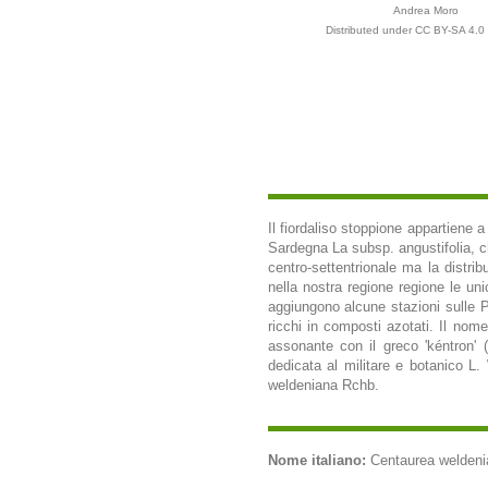
Andrea Moro
Distributed under CC BY-SA 4.0 
Il fiordaliso stoppione appartiene 
Sardegna La subsp. angustifolia, che
centro-settentrionale ma la distr
nella nostra regione regione le uni
aggiungono alcune stazioni sulle Pre
ricchi in composti azotati. Il nome
assonante con il greco 'kéntron' (
dedicata al militare e botanico L.
weldeniana Rchb.
Nome italiano:
Centaurea weldenian