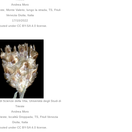
Andrea Moro
te, Monte Valerio, lungo la strada, TS, Friuli
Venezia Giulia, Italia
17/10/2022
ibuted under CC BY-SA 4.0 license.
i Scienze della Vita, Università degli Studi di
Trieste
Andrea Moro
este, località Groppada, TS, Friuli Venezia
Giulia, Italia
ibuted under CC BY-SA 4.0 license.