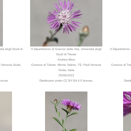
ità degli Studi di
© Dipartimento di Scienze della Vita, Università degli
© Dipartimento d
Studi di Trieste
Andrea Moro
i Venezia Giulia,
Comune di Trieste, Monte Valerio, TS, Friuli Venezia
Comune di Tries
Giulia, Italia
25/08/2022
icense.
Distributed under CC BY-SA 4.0 license.
Distr