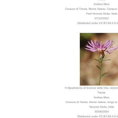
Andrea Moro
Comune di Trieste, Monte Valerio, Campus U
Friuli Venezia Giulia, Italia
07/10/2022
Distributed under CC BY-SA 4.0 l
© Dipartimento di Scienze della Vita, Univers
Trieste
Andrea Moro
Comune di Trieste, Monte Valerio, lungo la s
Venezia Giulia, Italia
30/08/2004
Distributed under CC BY-SA 4.0 l