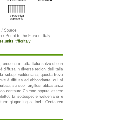
 / Source:
a / Portal to the Flora of Italy
s.units.it/floritaly
presenti in tutta Italia salvo che in
diffusa in diverse regioni dell'Italia
lla subsp. weldeniana, questa trova
, ove è diffusa ed abbondante, cui si
turbati, su suoli argillosi abbastanza
logico centauro Chirone oppure essere
oletto'; la sottospecie weldeniana è
ura: giugno-luglio. Incl.: Centaurea