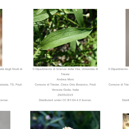
ità degli Studi di
© Dipartimento di Scienze della Vita, Università di
© Dipartimento d
Trieste
Andrea Moro
trada, TS, Friuli
Comune di Trieste, Civico Orto Botanico, Friuli
Comune di Tries
Venezia Giulia, Italia
29/05/2015
icense.
Distributed under CC BY-SA 4.0 license.
Distr