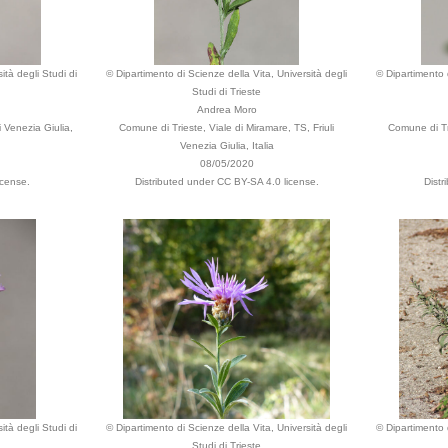
ità degli Studi di
© Dipartimento di Scienze della Vita, Università degli
© Dipartimento d
Studi di Trieste
Andrea Moro
i Venezia Giulia,
Comune di Trieste, Viale di Miramare, TS, Friuli
Comune di Tri
Venezia Giulia, Italia
08/05/2020
icense.
Distributed under CC BY-SA 4.0 license.
Distr
ità degli Studi di
© Dipartimento di Scienze della Vita, Università degli
© Dipartimento d
Studi di Trieste