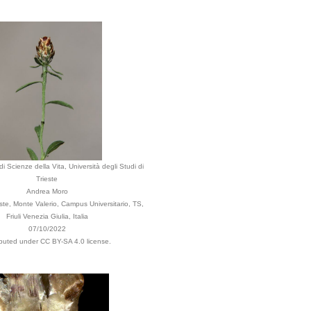
i Scienze della Vita, Università degli Studi di
Trieste
Andrea Moro
te, Monte Valerio, Campus Universitario, TS,
Friuli Venezia Giulia, Italia
07/10/2022
ibuted under CC BY-SA 4.0 license.