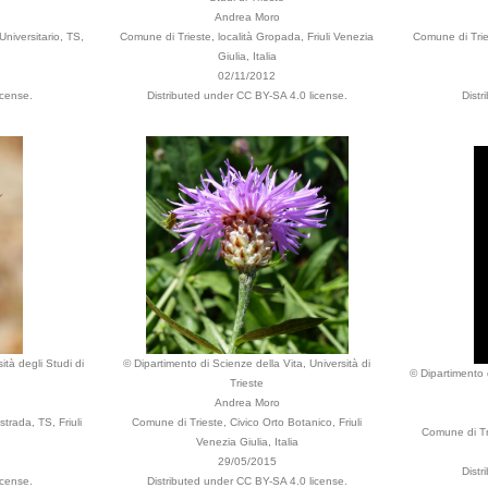
Andrea Moro
niversitario, TS,
Comune di Trieste, località Gropada, Friuli Venezia
Comune di Tries
Giulia, Italia
02/11/2012
icense.
Distributed under CC BY-SA 4.0 license.
Distr
ità degli Studi di
© Dipartimento di Scienze della Vita, Università di
© Dipartimento d
Trieste
Andrea Moro
trada, TS, Friuli
Comune di Trieste, Civico Orto Botanico, Friuli
Comune di Tri
Venezia Giulia, Italia
29/05/2015
Distr
icense.
Distributed under CC BY-SA 4.0 license.