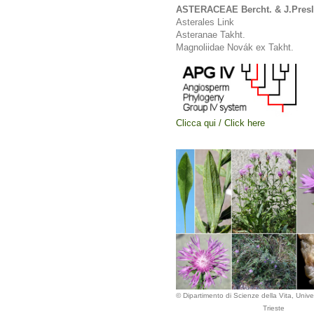
ASTERACEAE Bercht. & J.Presl
Asterales Link
Asteranae Takht.
Magnoliidae Novák ex Takht.
Clicca qui / Click here
© Dipartimento di Scienze della Vita, Univer
Trieste