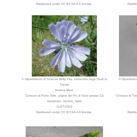
Distributed under CC BY-SA 4.0 license.
Distri
© Dipartimento di Scienze della Vita, Università degli Studi di
© Dipartiment
Trieste
Andrea Moro
Comune di Porto Tolle, argine del Po di Goro presso Cà
Comune di Tries
Giustinian, Veneto, Italia
11/07/2003
Distributed under CC BY-SA 4.0 license.
Distri