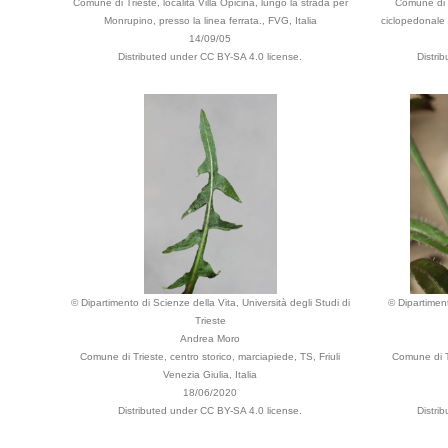
Comune di Trieste, località Villa Opicina, lungo la strada per
Comune di 
Monrupino, presso la linea ferrata., FVG, Italia
ciclopedonale d
14/09/05
Distributed under CC BY-SA 4.0 license.
Distri
© Dipartimento di Scienze della Vita, Università degli Studi di
© Dipartiment
Trieste
Andrea Moro
Comune di Trieste, centro storico, marciapiede, TS, Friuli
Comune di Tr
Venezia Giulia, Italia
18/06/2020
Distributed under CC BY-SA 4.0 license.
Distri