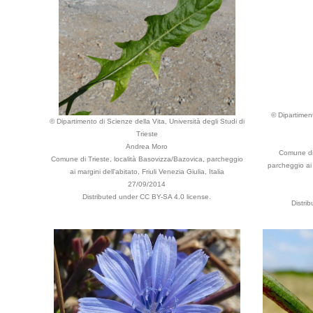
© Dipartiment
© Dipartimento di Scienze della Vita, Università degli Studi di
Trieste
Andrea Moro
Comune di 
Comune di Trieste, località Basovizza/Bazovica, parcheggio
parcheggio ai 
ai margini dell'abitato, Friuli Venezia Giulia, Italia
27/09/2014
Distributed under CC BY-SA 4.0 license.
Distri