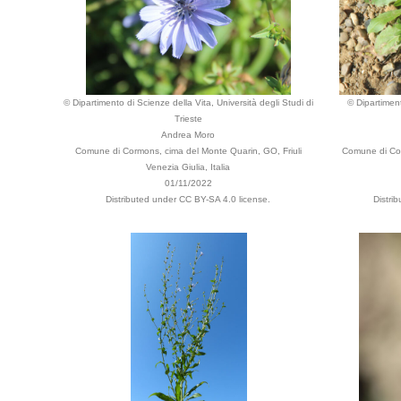
© Dipartimento di Scienze della Vita, Università degli Studi di
© Dipartiment
Trieste
Andrea Moro
Comune di Cormons, cima del Monte Quarin, GO, Friuli
Comune di Cor
Venezia Giulia, Italia
01/11/2022
Distributed under CC BY-SA 4.0 license.
Distri