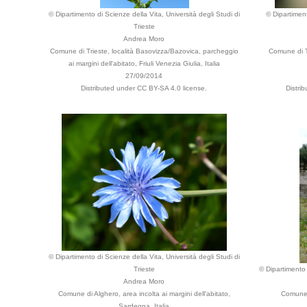
© Dipartimento di Scienze della Vita, Università degli Studi di
© Dipartiment
Trieste
Andrea Moro
Comune di Trieste, località Basovizza/Bazovica, parcheggio
Comune di Tr
ai margini dell'abitato, Friuli Venezia Giulia, Italia
27/09/2014
Distributed under CC BY-SA 4.0 license.
Distri
© Dipartimento di Scienze della Vita, Università degli Studi di
Trieste
© Dipartimento 
Andrea Moro
Comune di Alghero, area incolta ai margini dell'abitato,
Comune d
Sardegna, Italia