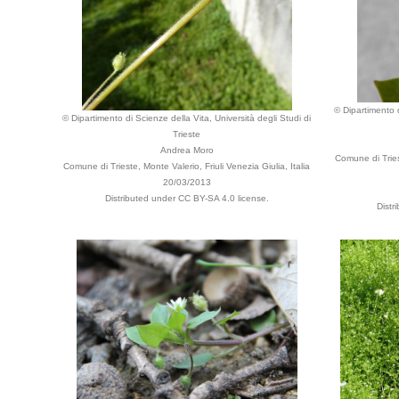
© Dipartimento d
© Dipartimento di Scienze della Vita, Università degli Studi di
Trieste
Andrea Moro
Comune di Tries
Comune di Trieste, Monte Valerio, Friuli Venezia Giulia, Italia
20/03/2013
Distributed under CC BY-SA 4.0 license.
Distr