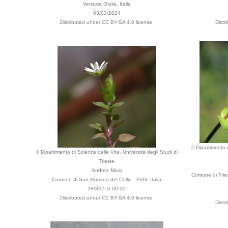
Venezia Giulia, Italia
03/03/2024
Distributed under CC BY-SA 4.0 license.
Distr
© Dipartimento d
© Dipartimento di Scienze della Vita, Università degli Studi di
Trieste
Andrea Moro
Comune di Tries
Comune di San Floriano del Collio., FVG, Italia
28/3/05 0.00.00
Distributed under CC BY-SA 4.0 license.
Distr