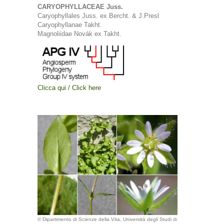
CARYOPHYLLACEAE Juss.
Caryophyllales Juss. ex Bercht. & J.Presl
Caryophyllanae Takht.
Magnoliidae Novák ex Takht.
Clicca qui / Click here
© Dipartimento di Scienze della Vita, Università degli Studi di