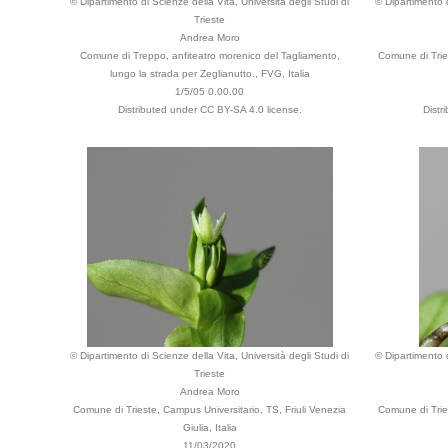
© Dipartimento di Scienze della Vita, Università degli Studi di
© Dipartimento d
Trieste
Andrea Moro
Comune di Treppo, anfiteatro morenico del Tagliamento,
Comune di Tries
lungo la strada per Zeglianutto., FVG, Italia
1/5/05 0.00.00
Distributed under CC BY-SA 4.0 license.
Distr
© Dipartimento di Scienze della Vita, Università degli Studi di
© Dipartimento d
Trieste
Andrea Moro
Comune di Trieste, Campus Universitario, TS, Friuli Venezia
Comune di Tries
Giulia, Italia
11/03/2020