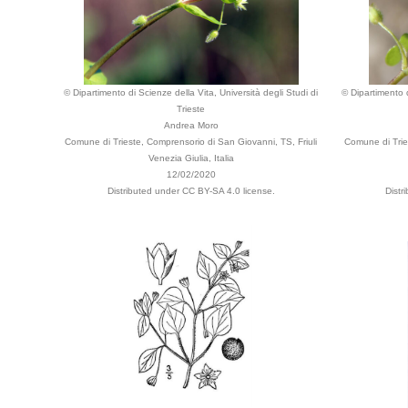
© Dipartimento di Scienze della Vita, Università degli Studi di
© Dipartimento d
Trieste
Andrea Moro
Comune di Trieste, Comprensorio di San Giovanni, TS, Friuli
Comune di Tries
Venezia Giulia, Italia
12/02/2020
Distributed under CC BY-SA 4.0 license.
Distr