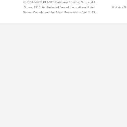
© USDA-NRCS PLANTS Database / Britton, N.L., and A.
Brown. 1913. An illustrated flora of the northern United
© Hortus Bo
States, Canada and the British Possessions. Vol. 2: 43.