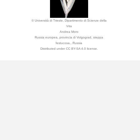
© Università di Trieste, Dipartimento di Scienze della
Vita
Andrea Moro
Russia europea, provincia di Volgograd, steppa
festucosa., Russia
Distributed under CC BY-SA 4.0 license.