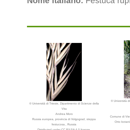
Nome italiano:
Festuca rupic
© Università d
© Università di Trieste, Dipartimento di Scienze della
Vita
Andrea Moro
Comune di Vie
Russia europea, provincia di Volgograd, steppa
Orto botani
festucosa., Russia
Distributed under CC BY-SA 4.0 license.