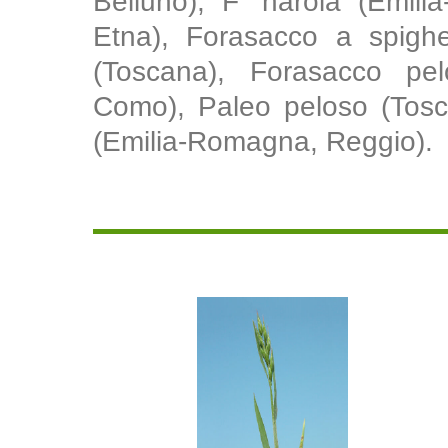
Belluno), F' narola (Emili
Etna), Forasacco a spighe 
(Toscana), Forasacco pelo
Como), Paleo peloso (Tosca
(Emilia-Romagna, Reggio).