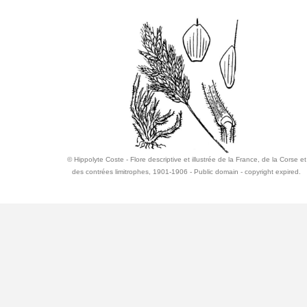
© Hippolyte Coste - Flore descriptive et illustrée de la France, de la Corse et
des contrées limitrophes, 1901-1906 - Public domain - copyright expired.