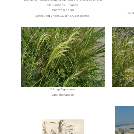
alla Paillades. , Francia
15/1/05 0.00.00
Distr
Distributed under CC BY-SA 4.0 license.
© Luigi Rignanese
Luigi Rignanese