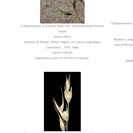
© Dipartimento d
© Dipartimento di Scienze della Vita, Università degli Studi di
Trieste
Andrea Moro
Regione Langu
Comune di Trieste, Monte Valerio, nei pressi degli istituti
città di Montpe
universitari. , FVG, Italia
1/9/04 0.00.00
Distributed under CC BY-SA 4.0 license.
Distr