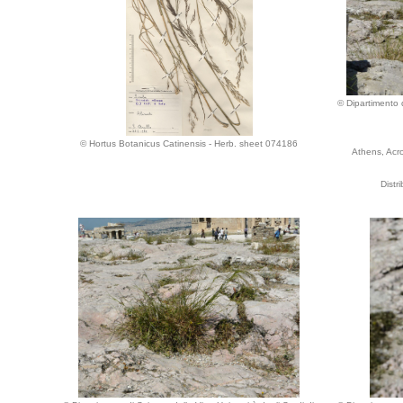
© Dipartimento d
© Hortus Botanicus Catinensis - Herb. sheet 074186
Athens, Acro
Distr