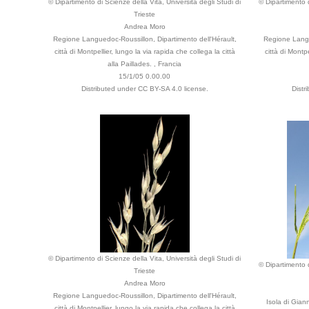
© Dipartimento di Scienze della Vita, Università degli Studi di
© Dipartimento d
Trieste
Andrea Moro
Regione Languedoc-Roussillon, Dipartimento dell'Hérault,
Regione Langu
città di Montpellier, lungo la via rapida che collega la città
città di Montpe
alla Paillades. , Francia
15/1/05 0.00.00
Distributed under CC BY-SA 4.0 license.
Distr
© Dipartimento di Scienze della Vita, Università degli Studi di
© Dipartimento d
Trieste
Andrea Moro
Regione Languedoc-Roussillon, Dipartimento dell'Hérault,
Isola di Giann
città di Montpellier, lungo la via rapida che collega la città