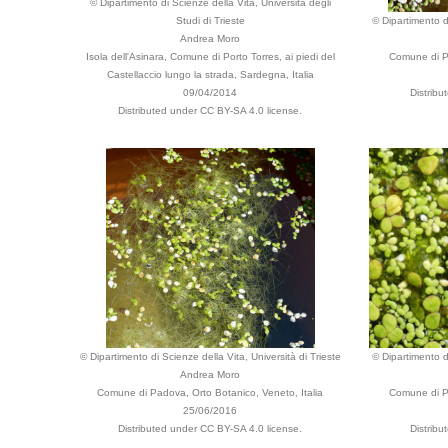
© Dipartimento di Scienze della Vita, Università degli
Studi di Trieste
© Dipartimento di
Andrea Moro
Isola dell'Asinara, Comune di Porto Torres, ai piedi del
Comune di Pa
Castellaccio lungo la strada, Sardegna, Italia
09/04/2014
Distrib
Distributed under CC BY-SA 4.0 license.
© Dipartimento di Scienze della Vita, Università di Trieste
© Dipartimento di
Andrea Moro
Comune di Padova, Orto Botanico, Veneto, Italia
Comune di Pa
25/06/2016
Distributed under CC BY-SA 4.0 license.
Distrib