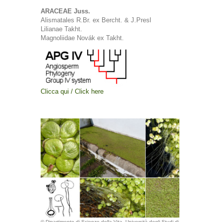
ARACEAE Juss.
Alismatales R.Br. ex Bercht. & J.Presl
Lilianae Takht.
Magnoliidae Novák ex Takht.
Clicca qui / Click here
© Dipartimento di Scienze della Vita, Università degli Studi di