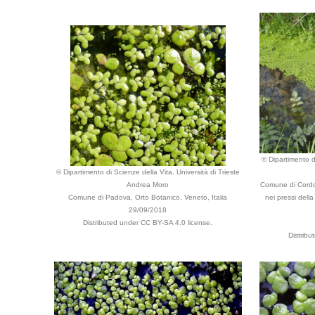
© Dipartimento di
© Dipartimento di Scienze della Vita, Università di Trieste
Andrea Moro
Comune di Cordo
Comune di Padova, Orto Botanico, Veneto, Italia
nei pressi dell
29/09/2018
Distributed under CC BY-SA 4.0 license.
Distrib