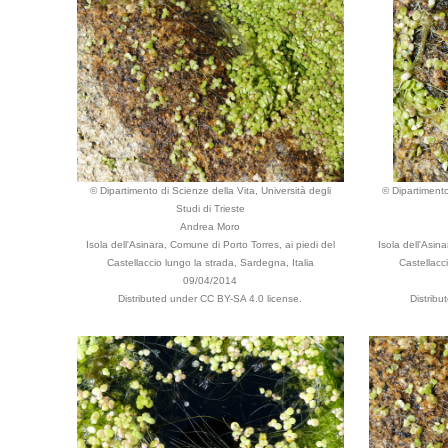
© Dipartimento di Scienze della Vita, Università degli
© Dipartimento
Studi di Trieste
Andrea Moro
Isola dell'Asinara, Comune di Porto Torres, ai piedi del
Isola dell'Asin
Castellaccio lungo la strada, Sardegna, Italia
Castellacc
09/04/2014
Distributed under CC BY-SA 4.0 license.
Distrib