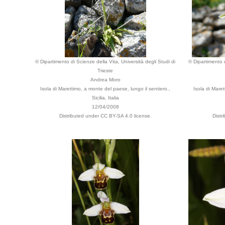
© Dipartimento di Scienze della Vita, Università degli Studi di
© Dipartimento d
Trieste
Andrea Moro
Isola di Marettimo, a monte del paese, lungo il sentiero.,
Isola di Mare
Sicilia, Italia
12/04/2008
Distributed under CC BY-SA 4.0 license.
Distr