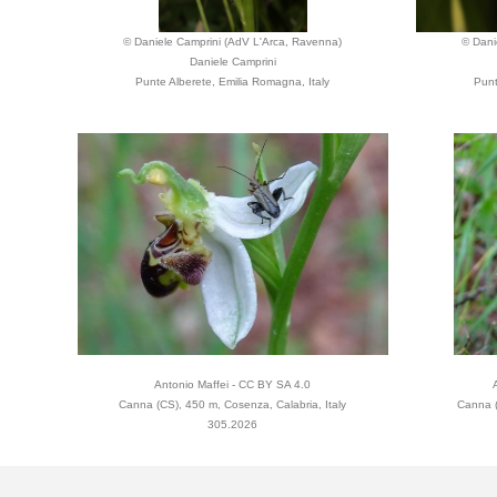
© Daniele Camprini (AdV L'Arca, Ravenna)
© Dani
Daniele Camprini
Punte Alberete, Emilia Romagna, Italy
Punt
Antonio Maffei - CC BY SA 4.0
Canna (CS), 450 m, Cosenza, Calabria, Italy
Canna (
305.2026