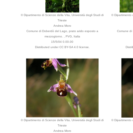
© Dipartimento di Scienze della Vita, Università degli Studi di
© Dipartimento d
Trieste
Andrea Moro
Comune di Doberdò del Lago, prato arido esposto a
Comune di 
mezzogiorno. , FVG, Italia
15/5/04 0.00.00
Distributed under CC BY-SA 4.0 license.
Distr
© Dipartimento di Scienze della Vita, Università degli Studi di
© Dipartimento d
Trieste
Andrea Moro