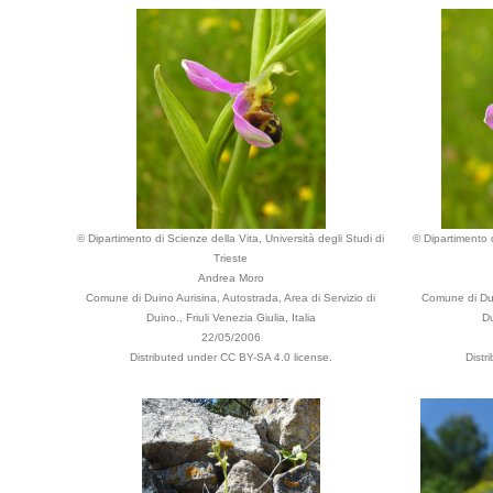
© Dipartimento di Scienze della Vita, Università degli Studi di
© Dipartimento d
Trieste
Andrea Moro
Comune di Duino Aurisina, Autostrada, Area di Servizio di
Comune di Dui
Duino., Friuli Venezia Giulia, Italia
Du
22/05/2006
Distributed under CC BY-SA 4.0 license.
Distr