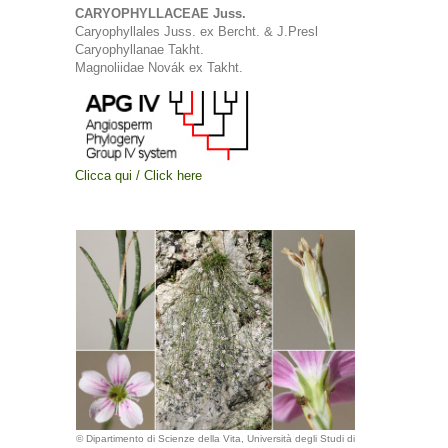
CARYOPHYLLACEAE Juss.
Caryophyllales Juss. ex Bercht. & J.Presl
Caryophyllanae Takht.
Magnoliidae Novák ex Takht.
Clicca qui / Click here
© Dipartimento di Scienze della Vita, Università degli Studi di