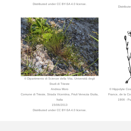
Distributed under CC BY-SA 4.0 license.
Distribut
© Dipartimento di Scienze della Vita, Università degli
Studi di Trieste
Andrea Moro
© Hippolyte Cost
Comune di Trieste, Strada Vicentina, Friuli Venezia Giulia,
France, de la Co
Italia
1906 - Pu
15/06/2013
Distributed under CC BY-SA 4.0 license.