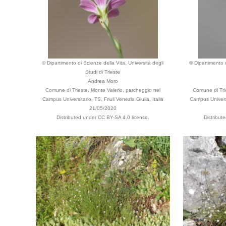
© Dipartimento di Scienze della Vita, Università degli
© Dipartimento d
Studi di Trieste
Andrea Moro
Comune di Trieste, Monte Valerio, parcheggio nel
Comune di Tri
Campus Universitario, TS, Friuli Venezia Giulia, Italia
Campus Universit
21/05/2020
Distributed under CC BY-SA 4.0 license.
Distribut