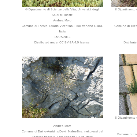
© Dipartimento di Scienze della Vita, Università degli
© Dipartimento d
Studi di Trieste
Andrea Moro
Comune di Trieste, Strada Vicentina, Friuli Venezia Giulia,
Comune di Triest
Italia
15/06/2013
Distributed under CC BY-SA 4.0 license.
Distribut
© Dipartimento d
Andrea Moro
Comune di Duino-Aurisina/Devin Nabrežina, nei pressi del
Comune di Tri
Castello Vecchio, Friuli Venezia Giulia, Italia