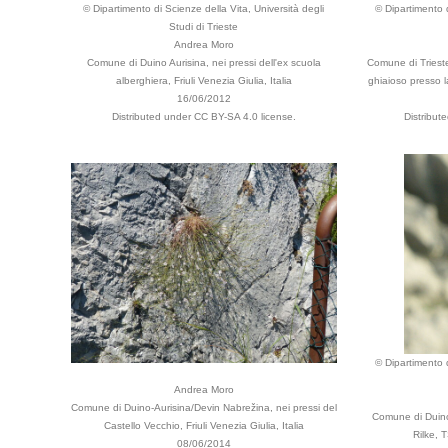
© Dipartimento di Scienze della Vita, Università degli
© Dipartimento d
Studi di Trieste
Andrea Moro
Comune di Duino Aurisina, nei pressi dell'ex scuola
Comune di Trieste
alberghiera, Friuli Venezia Giulia, Italia
ghiaioso presso la
16/06/2012
Distributed under CC BY-SA 4.0 license.
Distribut
© Dipartimento d
Andrea Moro
Comune di Duino-Aurisina/Devin Nabrežina, nei pressi del
Comune di Duino
Castello Vecchio, Friuli Venezia Giulia, Italia
Rilke, T
08/06/2014