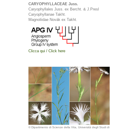
CARYOPHYLLACEAE Juss.
Caryophyllales Juss. ex Bercht. & J.Presl
Caryophyllanae Takht.
Magnoliidae Novák ex Takht.
Clicca qui / Click here
© Dipartimento di Scienze della Vita, Università degli Studi di