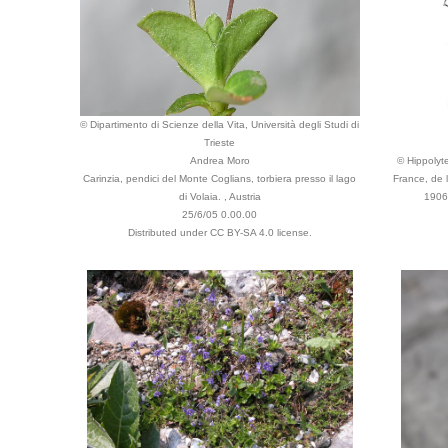
© Dipartimento di Scienze della Vita, Università degli Studi di
Trieste
Andrea Moro
© Hippolyte
Carinzia, pendici del Monte Coglians, torbiera presso il lago
France, de 
di Volaia. , Austria
1906 
25/6/05 0.00.00
Distributed under CC BY-SA 4.0 license.