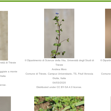
© Dipartimento di Scienze della Vita, Università degli Studi di
© Diparti
sità di Trieste
Trieste
Andrea Moro
leggiate a monte
Comune di Trieste, Campus Universitario, TS, Friuli Venezia
Comune d
Italia
Giulia, Italia
04/03/2020
cense.
Distributed under CC BY-SA 4.0 license.