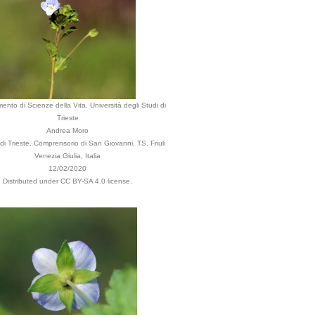
mento di Scienze della Vita, Università degli Studi di
Trieste
Andrea Moro
 Trieste, Comprensorio di San Giovanni, TS, Friuli
Venezia Giulia, Italia
12/02/2020
Distributed under CC BY-SA 4.0 license.