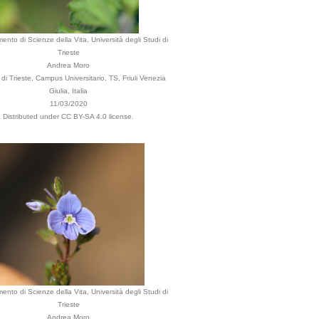
mento di Scienze della Vita, Università degli Studi di
Trieste
Andrea Moro
i Trieste, Campus Universitario, TS, Friuli Venezia
Giulia, Italia
11/03/2020
Distributed under CC BY-SA 4.0 license.
mento di Scienze della Vita, Università degli Studi di
Trieste
Andrea Moro