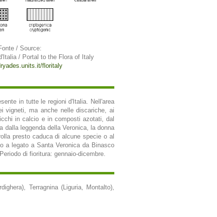
Fonte / Source:
'Italia / Portal to the Flora of Italy
ryades.units.it/floritaly
te in tutte le regioni d'Italia. Nell'area
nei vigneti, ma anche nelle discariche, ai
 ricchi in calcio e in composti azotati, dal
va dalla leggenda della Veronica, la donna
orolla presto caduca di alcune specie o al
ato a legato a Santa Veronica da Binasco
 Periodo di fioritura: gennaio-dicembre.
ighera), Terragnina (Liguria, Montalto),