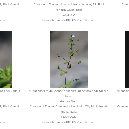
, Friuli Venezia
Comune di Trieste, alture del Monte Valerio, TS, Friuli
Comun
Venezia Giulia, Italia
17/03/2020
cense.
Distributed under CC BY-SA 4.0 license.
tà degli Studi di
© Dipartimento di Scienze della Vita, Università degli Studi di
© Diparti
Trieste
Andrea Moro
, Friuli Venezia
Comune di Trieste, Campus Universitario, TS, Friuli Venezia
Comune d
Giulia, Italia
01/04/2020
cense.
Distributed under CC BY-SA 4.0 license.