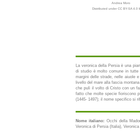
Andrea Moro
Distributed under CC BY-SA 4.0 l
La veronica della Persia è una piant
di studio è molto comune in tutte le
margini delle strade, nelle aiuole e 
livello del mare alla fascia montana
che pulì il volto di Cristo con un f
fatto che molte specie fioriscono 
(1445- 1497); il nome specifico si ri
Nome italiano:
Occhi della Madonn
Veronica di Persia (Italia), Veronic