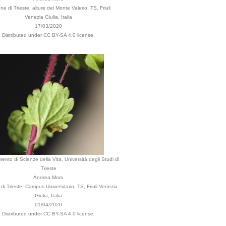
e di Trieste, alture del Monte Valerio, TS, Friuli
Venezia Giulia, Italia
17/03/2020
Distributed under CC BY-SA 4.0 license.
mento di Scienze della Vita, Università degli Studi di
Trieste
Andrea Moro
i Trieste, Campus Universitario, TS, Friuli Venezia
Giulia, Italia
01/04/2020
Distributed under CC BY-SA 4.0 license.