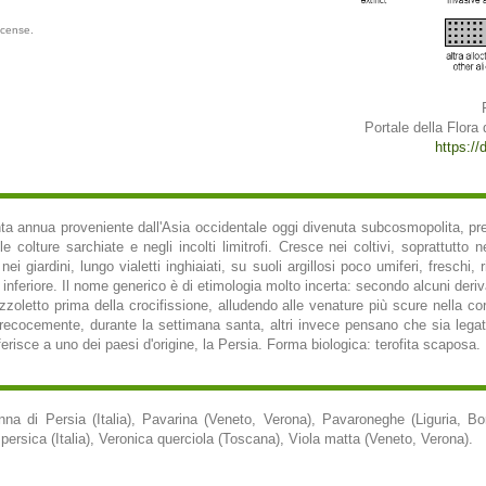
icense.
Portale della Flora d
https://d
a annua proveniente dall'Asia occidentale oggi divenuta subcosmopolita, presen
 colture sarchiate e negli incolti limitrofi. Cresce nei coltivi, soprattutto 
nei giardini, lungo vialetti inghiaiati, su suoli argillosi poco umiferi, freschi,
 inferiore. Il nome generico è di etimologia molto incerta: secondo alcuni deri
azzoletto prima della crocifissione, alludendo alle venature più scure nella c
precocemente, durante la settimana santa, altri invece pensano che sia leg
ferisce a uno dei paesi d'origine, la Persia. Forma biologica: terofita scaposa.
a di Persia (Italia), Pavarina (Veneto, Verona), Pavaroneghe (Liguria, Bord
a persica (Italia), Veronica querciola (Toscana), Viola matta (Veneto, Verona).