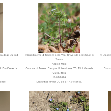
tà degli Studi di
© Dipartimento di Scienze della Vita, Università degli Studi di
© Diparti
Trieste
Andrea Moro
, Friuli Venezia
Comune di Trieste, Campus Universitario, TS, Friuli Venezia
Comune
Giulia, Italia
16/04/2020
cense.
Distributed under CC BY-SA 4.0 license.