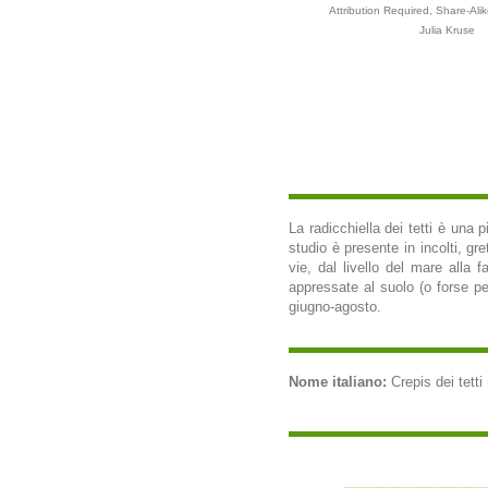
Attribution Required, Share-Alik
Julia Kruse
La radicchiella dei tetti è una 
studio è presente in incolti, gret
vie, dal livello del mare alla 
appressate al suolo (o forse per 
giugno-agosto.
Nome italiano:
Crepis dei tetti 