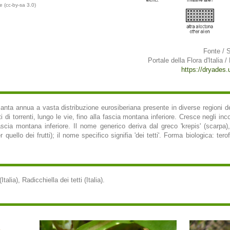
e (cc-by-sa 3.0)
Fonte / 
Portale della Flora d'Italia /
https://dryades.un
pianta annua a vasta distribuzione eurosiberiana presente in diverse regioni dell
i di torrenti, lungo le vie, fino alla fascia montana inferiore. Cresce negli incol
fascia montana inferiore. Il nome generico deriva dal greco 'krepis' (scarpa), 
quello dei frutti); il nome specifico signifia 'dei tetti'. Forma biologica: tero
(Italia), Radicchiella dei tetti (Italia).