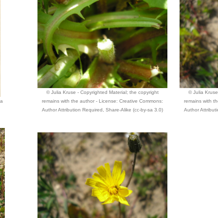
© Julia Kruse - Copyrighted Material; the copyright
© Julia Kruse
ia
remains with the author - License: Creative Commons:
remains with t
Author Attribution Required, Share-Alike (cc-by-sa 3.0)
Author Attribut