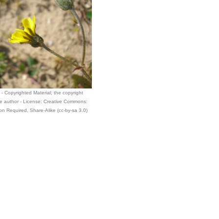
 - Copyrighted Material; the copyright
he author - License: Creative Commons:
ion Required, Share-Alike (cc-by-sa 3.0)