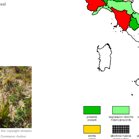
esl
; the copyright remains
ve Commons: Author