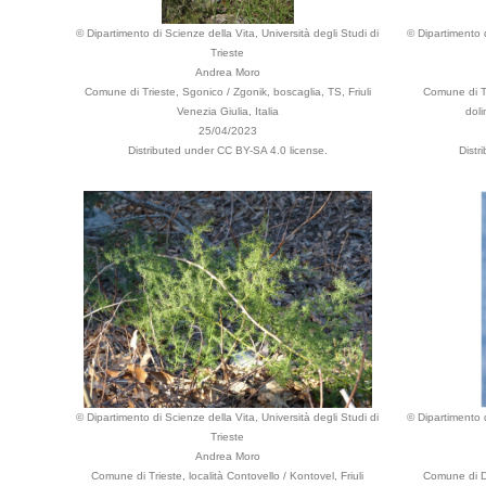
© Dipartimento di Scienze della Vita, Università degli Studi di
© Dipartimento d
Trieste
Andrea Moro
Comune di Trieste, Sgonico / Zgonik, boscaglia, TS, Friuli
Comune di Tr
Venezia Giulia, Italia
doli
25/04/2023
Distributed under CC BY-SA 4.0 license.
Distr
© Dipartimento di Scienze della Vita, Università degli Studi di
© Dipartimento d
Trieste
Andrea Moro
Comune di Trieste, località Contovello / Kontovel, Friuli
Comune di Do