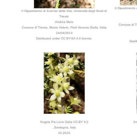
© Dipartimento d
© Dipartimento di Scienze della Vita, Università degli Studi di
Trieste
Andrea Moro
Comune di Tr
Comune di Trieste, Monte Valerio, Friuli Venezia Giulia, Italia
24/04/2013
Distributed under CC BY-SA 4.0 license.
Distr
Angela Pia Lecis Saba CC-BY 4.0
An
, Sardegna, Italy
10.2024