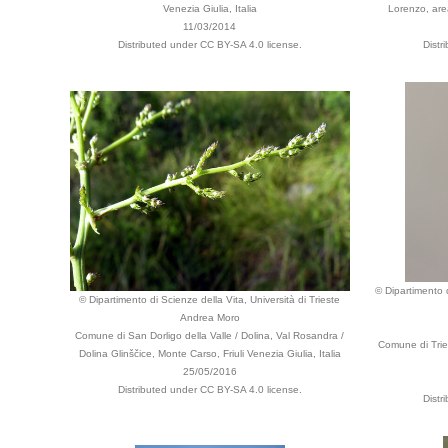
Venezia Giulia, Italia
Lorenzo, area
11/03/2014
Distributed under CC BY-SA 4.0 license.
Distr
© Dipartimento d
© Dipartimento di Scienze della Vita, Università di Trieste
Andrea Moro
Comune di San Dorligo della Valle / Dolina, Val Rosandra /
Comune di Tries
Dolina Glinščice, Monte Carso, Friuli Venezia Giulia, Italia
25/05/2016
Distributed under CC BY-SA 4.0 license.
Distr