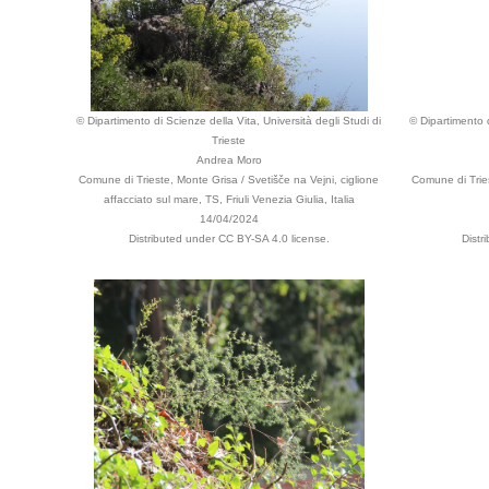
© Dipartimento di Scienze della Vita, Università degli Studi di
© Dipartimento d
Trieste
Andrea Moro
Comune di Trieste, Monte Grisa / Svetišče na Vejni, ciglione
Comune di Tries
affacciato sul mare, TS, Friuli Venezia Giulia, Italia
14/04/2024
Distributed under CC BY-SA 4.0 license.
Distr