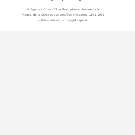
© Hippolyte Coste - Flore descriptive et illustrée de la
France, de la Corse et des contrées limitrophes, 1901-1906
– Public domain - copyright expired.