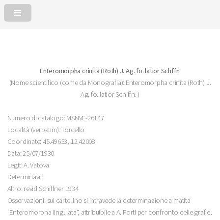
Enteromorpha crinita (Roth) J. Ag. fo. latior Schffn.
(Nome scientifico (come da Monografia): Enteromorpha crinita (Roth) J.
Ag. fo. latior Schiffn. )
Numero di catalogo: MSNVE-26147
Località (verbatim): Torcello
Coordinate: 45.49653, 12.42008
Data: 25/07/1930
Legit: A. Vatova
Determinavit:
Altro: revid Schiffner 1934
Osservazioni: sul cartellino si intravede la determinazione a matita
"Enteromorpha lingulata", attribuibile a A. Forti per confronto delle grafie,