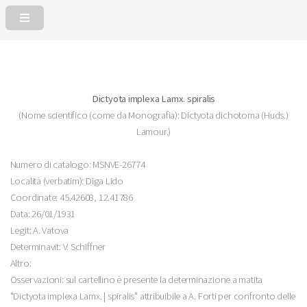
Dictyota implexa Lamx. spiralis
(Nome scientifico (come da Monografia): Dictyota dichotoma (Huds.)
Lamour.)
Numero di catalogo: MSNVE-26774
Località (verbatim): Diga Lido
Coordinate: 45.42608, 12.41786
Data: 26/01/1931
Legit: A. Vatova
Determinavit: V. Schiffner
Altro:
Osservazioni: sul cartellino è presente la determinazione a matita
"Dictyota implexa Lamx. | spiralis" attribuibile a A. Forti per confronto delle