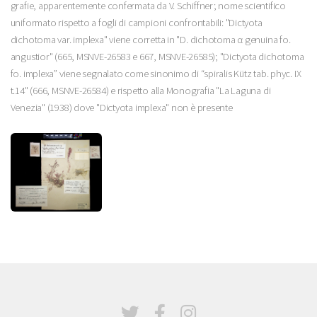
grafie, apparentemente confermata da V. Schiffner; nome scientifico
uniformato rispetto a fogli di campioni confrontabili: "Dictyota
dichotoma var. implexa" viene corretta in "D. dichotoma α genuina fo.
angustior" (665, MSNVE-26583 e 667, MSNVE-26585); "Dictyota dichotoma
fo. implexa” viene segnalato come sinonimo di “spiralis Kütz tab. phyc. IX
t.14" (666, MSNVE-26584) e rispetto alla Monografia "La Laguna di
Venezia" (1938) dove "Dictyota implexa" non è presente