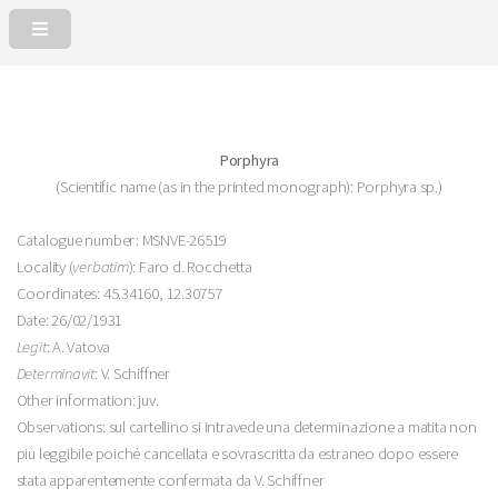
Porphyra
(Scientific name (as in the printed monograph): Porphyra sp.)
Catalogue number: MSNVE-26519
Locality (
verbatim
): Faro d. Rocchetta
Coordinates: 45.34160, 12.30757
Date: 26/02/1931
Legit
: A. Vatova
Determinavit
: V. Schiffner
Other information: juv.
Observations: sul cartellino si intravede una determinazione a matita non
più leggibile poiché cancellata e sovrascritta da estraneo dopo essere
stata apparentemente confermata da V. Schiffner