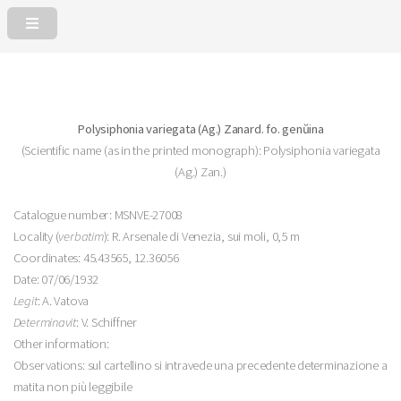
Polysiphonia variegata (Ag.) Zanard. fo. genŭina
(Scientific name (as in the printed monograph): Polysiphonia variegata
(Ag.) Zan.)
Catalogue number: MSNVE-27008
Locality (
verbatim
): R. Arsenale di Venezia, sui moli, 0,5 m
Coordinates: 45.43565, 12.36056
Date: 07/06/1932
Legit
: A. Vatova
Determinavit
: V. Schiffner
Other information:
Observations: sul cartellino si intravede una precedente determinazione a
matita non più leggibile