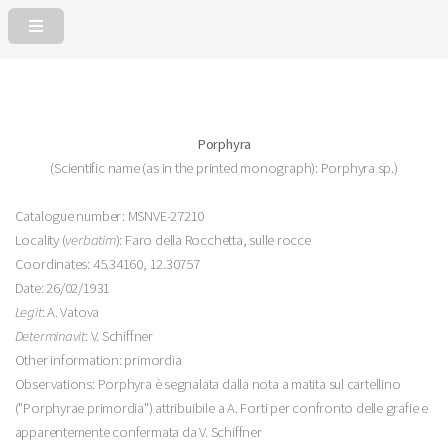
Porphyra
(Scientific name (as in the printed monograph): Porphyra sp.)
Catalogue number: MSNVE-27210
Locality (
verbatim
): Faro della Rocchetta, sulle rocce
Coordinates: 45.34160, 12.30757
Date: 26/02/1931
Legit
: A. Vatova
Determinavit
: V. Schiffner
Other information: primordia
Observations: Porphyra è segnalata dalla nota a matita sul cartellino
("Porphyrae primordia") attribuibile a A. Forti per confronto delle grafie e
apparentemente confermata da V. Schiffner