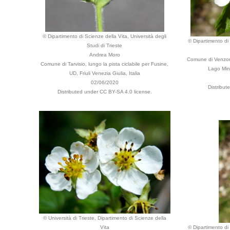
© Dipartimento di Scienze della Vita, Università degli
© Dipartimento di 
Studi di Trieste
Andrea Moro
Comune di Venzone,
Comune di Tarvisio, lungo la pista ciclabile per Fusine,
Lago Minis
UD, Friuli Venezia Giulia, Italia
02/06/2020
Distribut
Distributed under CC BY-SA 4.0 license.
© Università di Trieste, Dipartimento di Scienze della
Vita
© Dipartimento di 