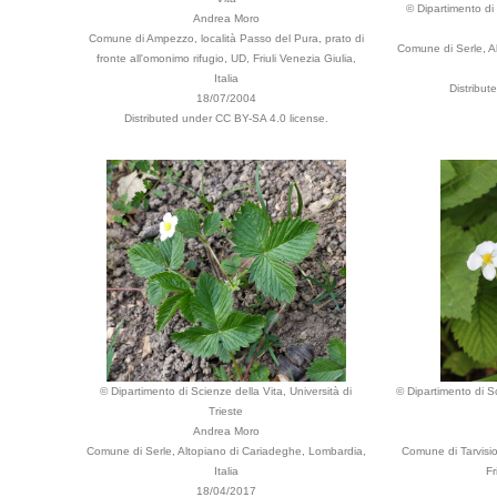
© Dipartimento di 
Andrea Moro
Comune di Ampezzo, località Passo del Pura, prato di
Comune di Serle, Al
fronte all'omonimo rifugio, UD, Friuli Venezia Giulia,
Italia
Distribut
18/07/2004
Distributed under CC BY-SA 4.0 license.
© Dipartimento di Scienze della Vita, Università di
© Dipartimento di Sc
Trieste
Andrea Moro
Comune di Serle, Altopiano di Cariadeghe, Lombardia,
Comune di Tarvisio,
Italia
Fr
18/04/2017