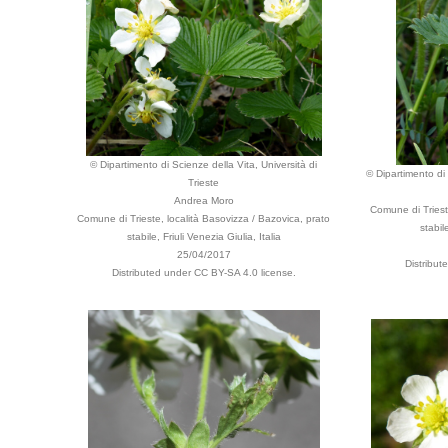
© Dipartimento di Scienze della Vita, Università di
© Dipartimento di 
Trieste
Andrea Moro
Comune di Triest
Comune di Trieste, località Basovizza / Bazovica, prato
stabil
stabile, Friuli Venezia Giulia, Italia
25/04/2017
Distribut
Distributed under CC BY-SA 4.0 license.