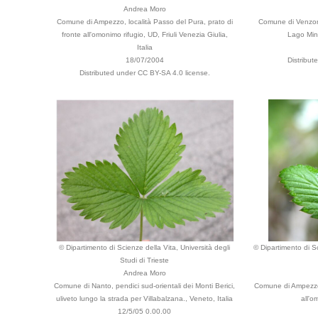
Andrea Moro
Comune di Ampezzo, località Passo del Pura, prato di
Comune di Venzone,
fronte all'omonimo rifugio, UD, Friuli Venezia Giulia,
Lago Minis
Italia
18/07/2004
Distribut
Distributed under CC BY-SA 4.0 license.
© Dipartimento di Scienze della Vita, Università degli
© Dipartimento di Sc
Studi di Trieste
Andrea Moro
Comune di Nanto, pendici sud-orientali dei Monti Berici,
Comune di Ampezzo, 
uliveto lungo la strada per Villabalzana., Veneto, Italia
all'o
12/5/05 0.00.00