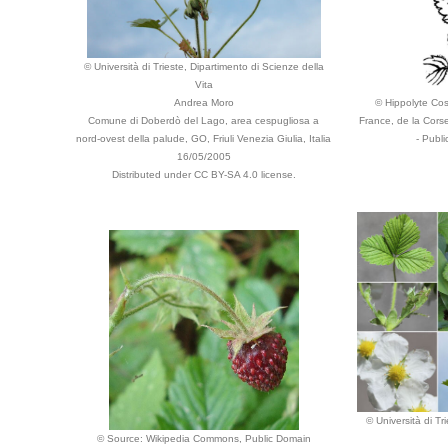
© Università di Trieste, Dipartimento di Scienze della
Vita
Andrea Moro
© Hippolyte Cost
Comune di Doberdò del Lago, area cespugliosa a
France, de la Cors
nord-ovest della palude, GO, Friuli Venezia Giulia, Italia
- Publi
16/05/2005
Distributed under CC BY-SA 4.0 license.
© Università di Tr
© Source: Wikipedia Commons, Public Domain