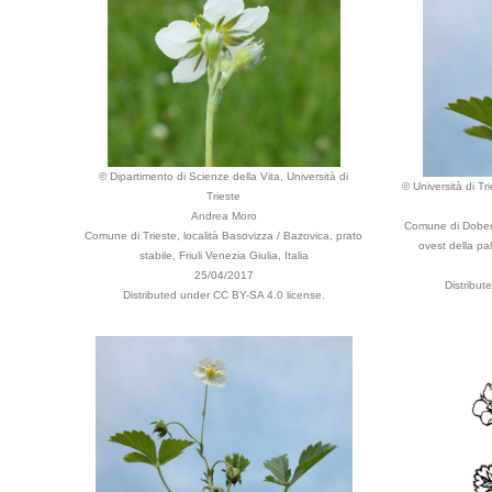
© Dipartimento di Scienze della Vita, Università di
© Università di Tr
Trieste
Andrea Moro
Comune di Doberd
Comune di Trieste, località Basovizza / Bazovica, prato
ovest della pal
stabile, Friuli Venezia Giulia, Italia
25/04/2017
Distribut
Distributed under CC BY-SA 4.0 license.