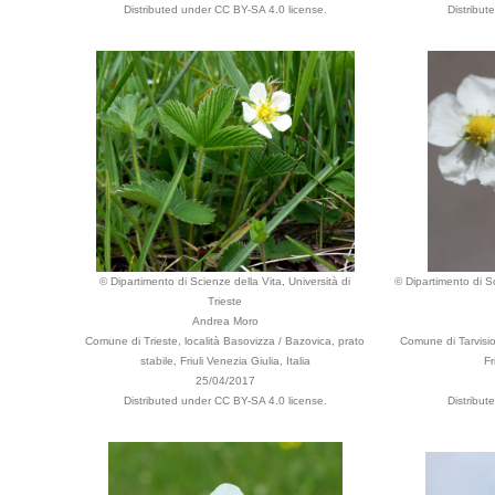
Distributed under CC BY-SA 4.0 license.
Distribut
© Dipartimento di Scienze della Vita, Università di
© Dipartimento di Sc
Trieste
Andrea Moro
Comune di Trieste, località Basovizza / Bazovica, prato
Comune di Tarvisio,
stabile, Friuli Venezia Giulia, Italia
Fr
25/04/2017
Distributed under CC BY-SA 4.0 license.
Distribut