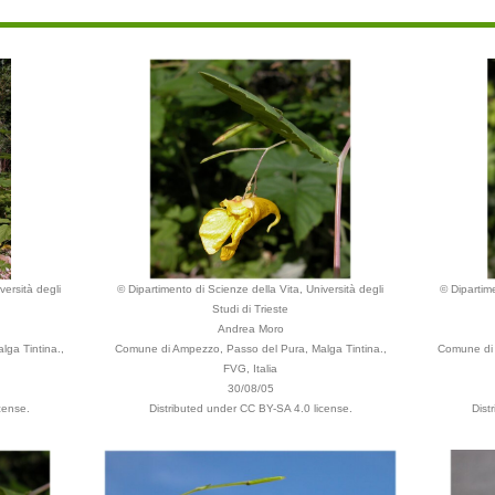
versità degli
© Dipartimento di Scienze della Vita, Università degli
© Dipartime
Studi di Trieste
Andrea Moro
ga Tintina.,
Comune di Ampezzo, Passo del Pura, Malga Tintina.,
Comune di 
FVG, Italia
30/08/05
cense.
Distributed under CC BY-SA 4.0 license.
Dist