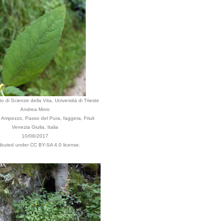
o di Scienze della Vita, Università di Trieste
Andrea Moro
Ampezzo, Passo del Pura, faggeta, Friuli
Venezia Giulia, Italia
10/08/2017
ributed under CC BY-SA 4.0 license.