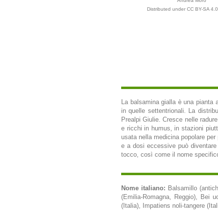
Andrea Moro
Distributed under CC BY-SA 4.0
La balsamina gialla è una pianta an
in quelle settentrionali. La distr
Prealpi Giulie. Cresce nelle radure 
e ricchi in humus, in stazioni pi
usata nella medicina popolare per p
e a dosi eccessive può diventare 
tocco, così come il nome specifico,
Nome italiano:
Balsamillo (antic
(Emilia-Romagna, Reggio), Bei uo
(Italia), Impatiens noli-tangere (I