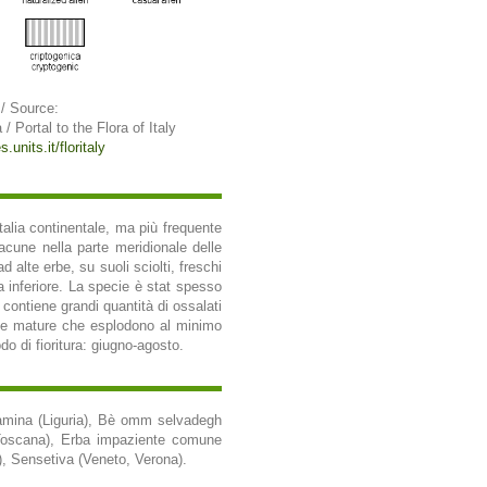
/ Source:
a / Portal to the Flora of Italy
.units.it/floritaly
talia continentale, ma più frequente
lacune nella parte meridionale delle
 alte erbe, su suoli sciolti, freschi
 inferiore. La specie è stat spesso
contiene grandi quantità di ossalati
sule mature che esplodono al minimo
do di fioritura: giugno-agosto.
rsamina (Liguria), Bè omm selvadegh
(Toscana), Erba impaziente comune
a), Sensetiva (Veneto, Verona).