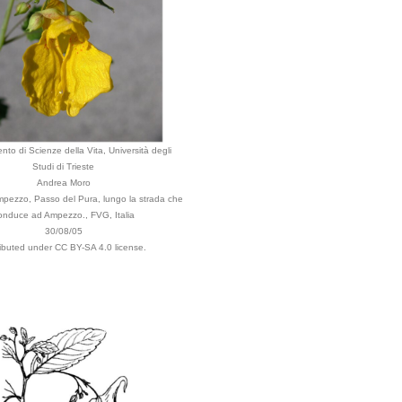
nto di Scienze della Vita, Università degli
Studi di Trieste
Andrea Moro
pezzo, Passo del Pura, lungo la strada che
onduce ad Ampezzo., FVG, Italia
30/08/05
ributed under CC BY-SA 4.0 license.