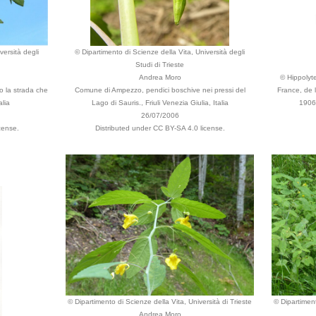
versità degli
© Dipartimento di Scienze della Vita, Università degli
Studi di Trieste
Andrea Moro
© Hippolyte
 la strada che
Comune di Ampezzo, pendici boschive nei pressi del
France, de 
lia
Lago di Sauris., Friuli Venezia Giulia, Italia
1906 
26/07/2006
cense.
Distributed under CC BY-SA 4.0 license.
© Dipartimento di Scienze della Vita, Università di Trieste
© Dipartiment
Andrea Moro