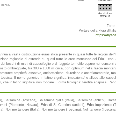
 license.
Fonte 
Portale della Flora d'Itali
https://dryades
nua a vasta distribuzione eurasiatica presente in quasi tutte le regioni dell'I
ibuzione regionale si estende su quasi tutte le aree montuose del Friuli, con 
dei boschi di misti di caducifoglie e di faggete termofile oppure nei consorzi ad
uttosto ombreggiate, fra 300 e 1500 m circa, con optimum nella fascia montana
resunte proprietà lassative, antibatteriche, diuretiche e antinfiammatorie, ma 
tossica. Il nome generico in latino significa 'impaziente' e allude alle cap
 che in latino significa 'non toccare'. Forma biologica: terofita scaposa. Perio
hi), Balsamina (Toscana), Balsamina gialla (Italia), Balsemina (antichi), Ba
mini (Piemonte, Novara), Erba di S. Caterina (antichi), Erba impaziente 
talia), Noli me tangere (Italia), Noli me tangere (Toscana), Noli tangere (Toscan