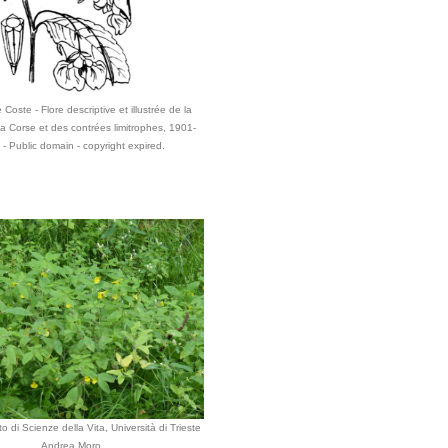
 Coste - Flore descriptive et illustrée de la
la Corse et des contrées limitrophes, 1901-
- Public domain - copyright expired.
o di Scienze della Vita, Università di Trieste
Andrea Moro