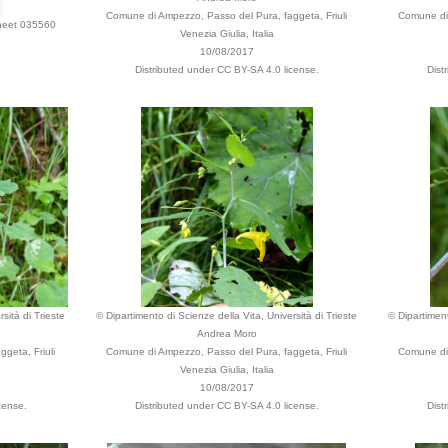
Comune di Ampezzo, Passo del Pura, faggeta, Friuli
Comune di 
sheet 035560
Venezia Giulia, Italia
10/08/2017
Distributed under CC BY-SA 4.0 license.
Dist
sità di Trieste
© Dipartimento di Scienze della Vita, Università di Trieste
© Dipartiment
Andrea Moro
geta, Friuli
Comune di Ampezzo, Passo del Pura, faggeta, Friuli
Comune di 
Venezia Giulia, Italia
10/08/2017
cense.
Distributed under CC BY-SA 4.0 license.
Dist