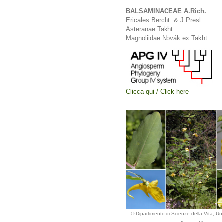
BALSAMINACEAE A.Rich.
Ericales Bercht. & J.Presl
Asteranae Takht.
Magnoliidae Novák ex Takht.
Clicca qui / Click here
© Dipartimento di Scienze della Vita, Uni