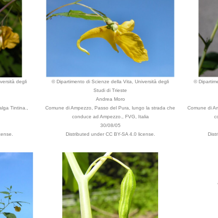
versità degli
© Dipartimento di Scienze della Vita, Università degli
© Dipartime
Studi di Trieste
Andrea Moro
ga Tintina.,
Comune di Ampezzo, Passo del Pura, lungo la strada che
Comune di Am
conduce ad Ampezzo., FVG, Italia
c
30/08/05
cense.
Distributed under CC BY-SA 4.0 license.
Dist