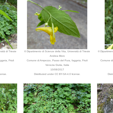
sità di Trieste
© Dipartimento di Scienze della Vita, Università di Trieste
© Dipartiment
Andrea Moro
geta, Friuli
Comune di Ampezzo, Passo del Pura, faggeta, Friuli
Comune di 
Venezia Giulia, Italia
10/08/2017
cense.
Distributed under CC BY-SA 4.0 license.
Dist