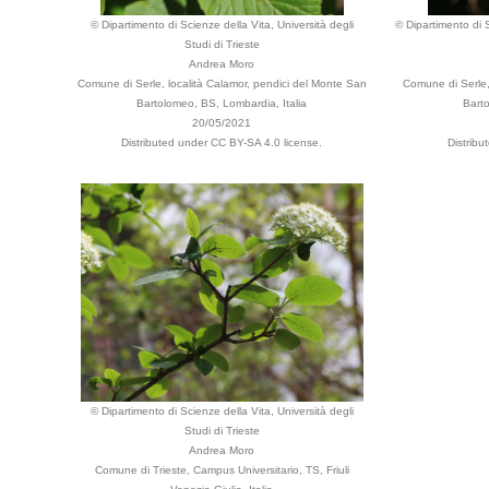
© Dipartimento di Scienze della Vita, Università degli
© Dipartimento di S
Studi di Trieste
Andrea Moro
Comune di Serle, località Calamor, pendici del Monte San
Comune di Serle,
Bartolomeo, BS, Lombardia, Italia
Barto
20/05/2021
Distributed under CC BY-SA 4.0 license.
Distribu
© Dipartimento di Scienze della Vita, Università degli
Studi di Trieste
Andrea Moro
Comune di Trieste, Campus Universitario, TS, Friuli