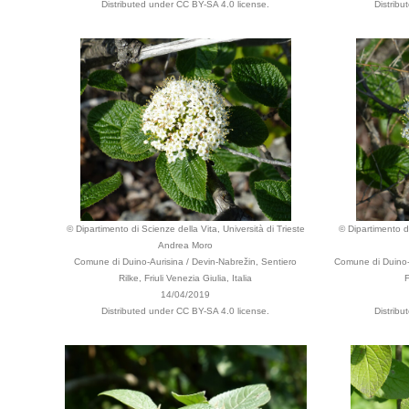
Distributed under CC BY-SA 4.0 license.
Distribu
© Dipartimento di Scienze della Vita, Università di Trieste
© Dipartimento di
Andrea Moro
Comune di Duino-Aurisina / Devin-Nabrežin, Sentiero
Comune di Duino-A
Rilke, Friuli Venezia Giulia, Italia
F
14/04/2019
Distributed under CC BY-SA 4.0 license.
Distribu