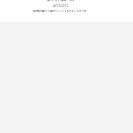
Venezia Giulia, Italia
16/04/2020
Distributed under CC BY-SA 4.0 license.