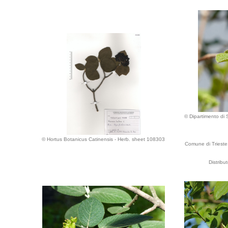
© Dipartimento di S
© Hortus Botanicus Catinensis - Herb. sheet 108303
Comune di Trieste, 
Distribu