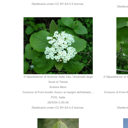
Distributed under CC BY-SA 4.0 license.
Distribu
© Dipartimento di Scienze della Vita, Università degli
© Dipartimento di S
Studi di Trieste
Andrea Moro
Comune di Forni Avoltri, bosco ai margini dell'abitato. ,
Comune di Forni Av
FVG, Italia
28/5/04 0.00.00
Distributed under CC BY-SA 4.0 license.
Distribu