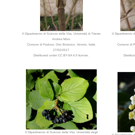
© Dipartimento di Scienze della Vita, Università di Trieste
© Dipartimento di
Andrea Moro
Comune di Padova, Orto Botanico, Veneto, Italia
Comune di Pa
27/02/2017
Distributed under CC BY-SA 4.0 license.
Distribu
© Dipartimento di Scienze della Vita, Università degli
© Dipartimento di