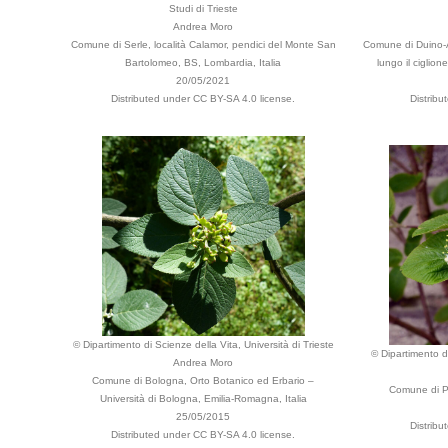
Studi di Trieste
Andrea Moro
Comune di Serle, località Calamor, pendici del Monte San
Comune di Duino-Au
Bartolomeo, BS, Lombardia, Italia
lungo il ciglion
20/05/2021
Distributed under CC BY-SA 4.0 license.
Distribu
© Dipartimento di Scienze della Vita, Università di Trieste
© Dipartimento di
Andrea Moro
Comune di Bologna, Orto Botanico ed Erbario –
Comune di Pa
Università di Bologna, Emilia-Romagna, Italia
25/05/2015
Distribu
Distributed under CC BY-SA 4.0 license.