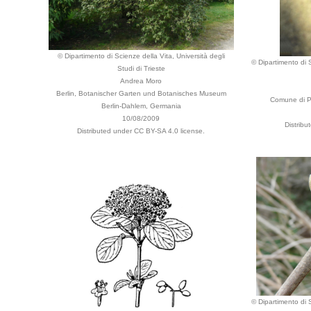
© Dipartimento di Scienze della Vita, Università degli
© Dipartimento di S
Studi di Trieste
Andrea Moro
Berlin, Botanischer Garten und Botanisches Museum
Comune di Pa
Berlin-Dahlem, Germania
10/08/2009
Distribu
Distributed under CC BY-SA 4.0 license.
© Dipartimento di S