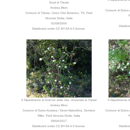
Studi di Trieste
Andrea Moro
Comune di Duino-Au
Comune di Trieste, Civico Orto Botanico, TS, Friuli
F
Venezia Giulia, Italia
02/09/2004
Distribu
Distributed under CC BY-SA 4.0 license.
© Dipartimento di Scienze della Vita, Università di Trieste
© Dipartimento di
Andrea Moro
Comune di Duino-Aurisina / Devin-Nabrežina, Sentiero
Comune di Duino-Au
Rilke, Friuli Venezia Giulia, Italia
F
09/04/2017
Distributed under CC BY-SA 4.0 license.
Distribu