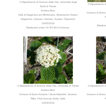
© Dipartimento di Scienze della Vita, Università degli
© Dipartimento di
Studi di Trieste
Andrea Moro
Comune di Duino-A
Città di Klagenfurt am Wörthersee, Botanischer Garten
F
Klagenfurt, Carinzia / Kärnten, Austria / Österreich
10/05/2018
Distribu
Distributed under CC BY-SA 4.0 license.
© Dipartimento di Scienze della Vita, Università di Trieste
© Dipartimento di
Andrea Moro
Comune di Duino-Aurisina / Devin-Nabrežin, Sentiero
Comune di Duino-A
Rilke, Friuli Venezia Giulia, Italia
F
14/04/2019