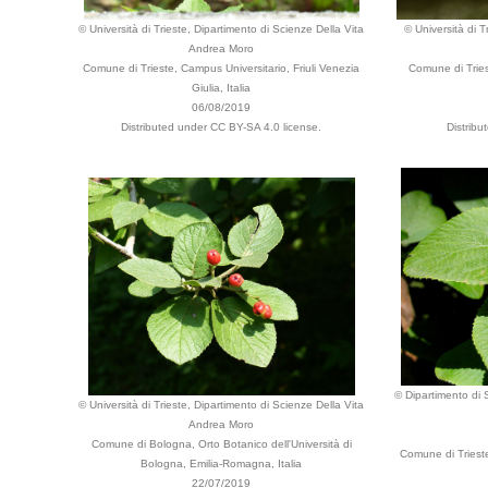
© Università di Trieste, Dipartimento di Scienze Della Vita
© Università di T
Andrea Moro
Comune di Trieste, Campus Universitario, Friuli Venezia
Comune di Tries
Giulia, Italia
06/08/2019
Distributed under CC BY-SA 4.0 license.
Distribu
© Dipartimento di S
© Università di Trieste, Dipartimento di Scienze Della Vita
Andrea Moro
Comune di Bologna, Orto Botanico dell'Università di
Comune di Trieste
Bologna, Emilia-Romagna, Italia
22/07/2019