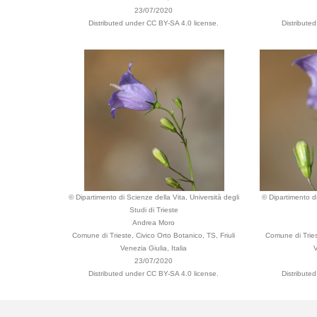
23/07/2020
Distributed under CC BY-SA 4.0 license.
Distribute
© Dipartimento di Scienze della Vita, Università degli
© Dipartimento di
Studi di Trieste
Andrea Moro
Comune di Trieste, Civico Orto Botanico, TS, Friuli
Comune di Triest
Venezia Giulia, Italia
V
23/07/2020
Distributed under CC BY-SA 4.0 license.
Distribute