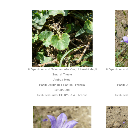
© Dipartimento di Scienze della Vita, Università degli
© Dipartimento di
Studi di Trieste
Andrea Moro
Parigi, Jardin des plantes., Francia
Parigi, 
10/08/2008
Distributed under CC BY-SA 4.0 license.
Distribute