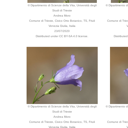
© Dipartimento di Scienze della Vita, Università degli
© Dipartimento di
Studi di Trieste
Andrea Moro
Comune di Trieste, Civico Orto Botanico, TS, Friuli
Comune di Triest
Venezia Giulia, Italia
V
23/07/2020
Distributed under CC BY-SA 4.0 license.
Distribute
© Dipartimento di Scienze della Vita, Università degli
© Dipartimento di
Studi di Trieste
Andrea Moro
Comune di Trieste, Civico Orto Botanico, TS, Friuli
Comune di Triest
Venezia Giulia, Italia
V