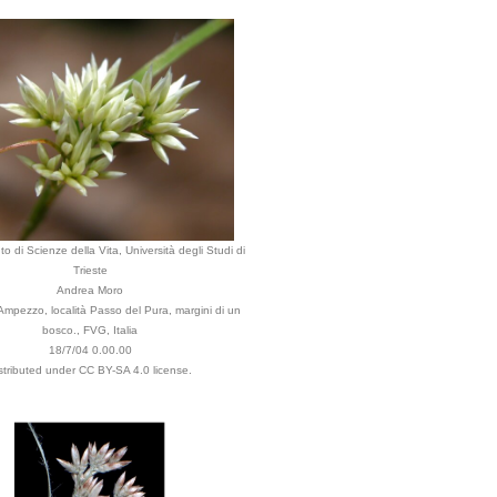
o di Scienze della Vita, Università degli Studi di
Trieste
Andrea Moro
mpezzo, località Passo del Pura, margini di un
bosco., FVG, Italia
18/7/04 0.00.00
stributed under CC BY-SA 4.0 license.