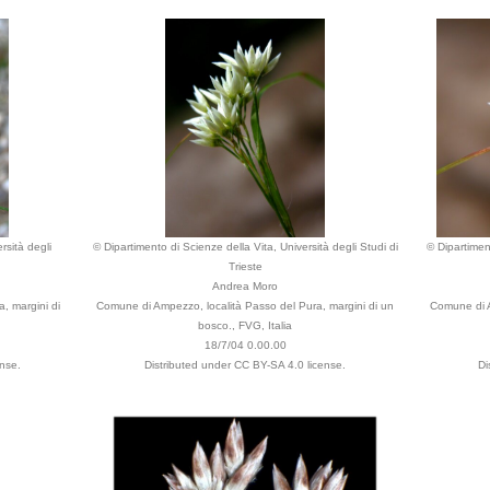
rsità degli
© Dipartimento di Scienze della Vita, Università degli Studi di
© Dipartiment
Trieste
Andrea Moro
, margini di
Comune di Ampezzo, località Passo del Pura, margini di un
Comune di A
bosco., FVG, Italia
18/7/04 0.00.00
nse.
Distributed under CC BY-SA 4.0 license.
Di