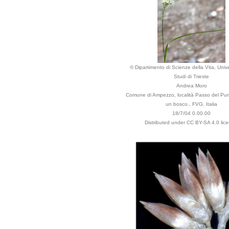
© Dipartimento di Scienze della Vita, Unive
Studi di Trieste
Andrea Moro
Comune di Ampezzo, località Passo del Pura
un bosco., FVG, Italia
18/7/04 0.00.00
Distributed under CC BY-SA 4.0 lice