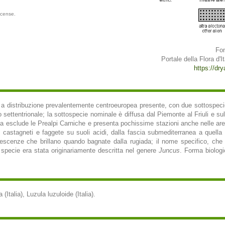
icense.
Fon
Portale della Flora d'It
https://dry
 a distribuzione prevalentemente centroeuropea presente, con due sottospecie,
 settentrionale; la sottospecie nominale è diffusa dal Piemonte al Friuli e su
ma esclude le Prealpi Carniche e presenta pochissime stazioni anche nelle aree 
i, castagneti e faggete su suoli acidi, dalla fascia submediterranea a quell
infiorescenze che brillano quando bagnate dalla rugiada; il nome specifico, che
specie era stata originariamente descritta nel genere
Juncus
. Forma biologi
(Italia), Luzula luzuloide (Italia).