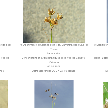
rsità degli
© Dipartimento di Scienze della Vita, Università degli Studi di
© Dipartiment
Trieste
Andrea Moro
 Ville de
Conservatoire et jardin botaniques de la Ville de Genève.,
Berlin, Bot
Svizzera
06.06.2009
nse.
Distributed under CC BY-SA 4.0 license.
Di