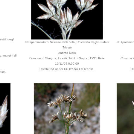
rsità degli
© Dipartimento di Scienze della Vita, Università degli Studi di
© Dipartiment
Trieste
Andrea Moro
, margini di
Comune di Stregna, località Tribil di Sopra., FVG, Italia
Comune di 
10/11/04 0.00.00
Distributed under CC BY-SA 4.0 license.
Di
nse.