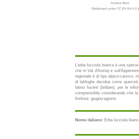
Andrea Moro
Distributed under CC BY-SA 4.0 l
L’erba lucciola bianca è una specie
che in Val d'Aosta) e sull'Appennino
regionale è di tipo alpico-carsico, 
di latifoglie decidue come quercet
latino 'lucere' (brillare), per le 
comprensibile considerando che la 
fioritura: giugno-agosto.
Nome italiano:
Erba lucciola bianca 