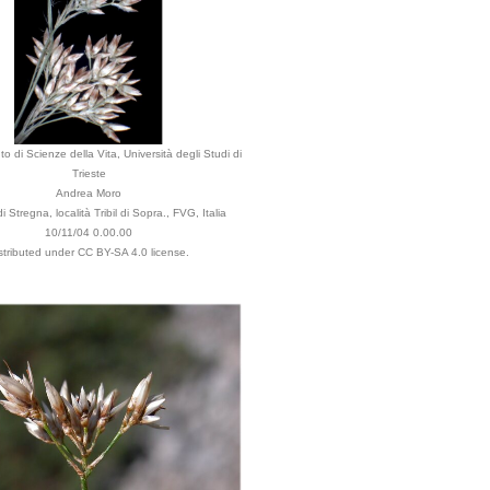
o di Scienze della Vita, Università degli Studi di
Trieste
Andrea Moro
Stregna, località Tribil di Sopra., FVG, Italia
10/11/04 0.00.00
stributed under CC BY-SA 4.0 license.