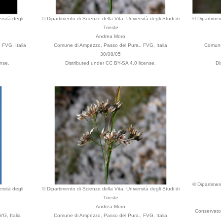
rsità degli
© Dipartimento di Scienze della Vita, Università degli Studi di
© Dipartiment
Trieste
Andrea Moro
 FVG, Italia
Comune di Ampezzo, Passo del Pura., FVG, Italia
Comune
30/08/05
nse.
Distributed under CC BY-SA 4.0 license.
Di
© Dipartiment
rsità degli
© Dipartimento di Scienze della Vita, Università degli Studi di
Trieste
Andrea Moro
Conservatoi
G, Italia
Comune di Ampezzo, Passo del Pura., FVG, Italia